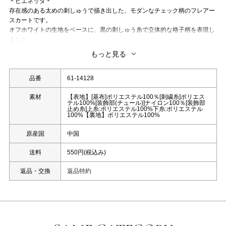
＊ビエネッタ＊
存在感のある太めの刺しゅうで描き出した、モダンなチェック柄のフレアー
スカートです。
オフホワイトの生地をベースに、黒の刺しゅう糸で立体的な格子柄を表現し
ました。
規則的なチェックの中に施された、波打つような刺しゅうのアクセントが上
もっと見る
品な遊び心をプラスします。
裾に向かってふんわりと広がるボリューム感のあるシルエットが、歩くたび
にドラマチックに揺れ動きます。
品番
61-14128
華やかなデザインながら、モノトーンカラーなのでコーディネートに取り入
れやすいのもポイントです。
素材
【表地】[基布]ポリエステル100％[刺繍糸]ポリエス
テル100%[装飾部(チュール)]ナイロン100％[装飾部
シンプルなトップスと合わせるだけでスタイリングが決まる、主役級の存在
止め糸]上糸:ポリエステル100%下糸:ポリエステル
100%【裏地】ポリエステル100%
感を放つ一着です。
洗濯：ドライクリーニング
原産国
中国
送料
550円(税込み)
返品・交換
返品特約