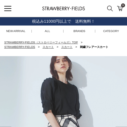
9
検索
カ
STRAWBERRY-FIELDS
税込み11000円以上で 送料無料！
NEW ARRIVAL
ALL
BRANDS
CATEGORY
STRAWBERRY-FIELDS（ストロベリーフィールズ）TOP
STRAWBERRY-FIELDS
スカート
スカート
刺繍フレアースカート