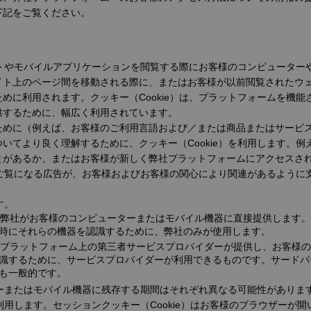
下記をご覧ください。
サイトやモバイルアプリケーションを閲覧する際にお客様のコンピュータ
イト上のページ間を移動される際に、またはお客様が以前閲覧されたウ
めに利用されます。クッキー（Cookie）は、プラットフォームを機
供するために、幅広く利用されています。
ために（例えば、お客様のご利用言語および／または商品またはサービ
てより良く理解するために、クッキー（Cookie）を利用します。例え
とがあるか、またはお客様が新しく弊社プラットフォームにアクセスさ
ンでご覧になる広告が、お客様およびお客様の関心により関連があるように
す。
）は、弊社がお客様のコンピューターまたはモバイル機器に直接提供します
時にそれらの機器を認識するために、弊社のみが使用します。
、弊社プラットフォーム上の第三者サービスプロバイダーが提供し、お客様
識するために、サービスプロバイダーが利用できるものです。サードパーテ
も一般的です。
ターまたはモバイル機器に残存する期間はそれぞれ異なる可能性があります
を利用します。セッションクッキー（Cookie）はお客様のブラウザー