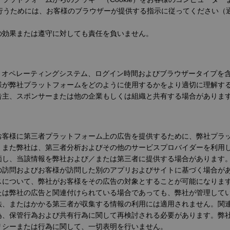
れを行うためには、お客様のブラウザーが提供する指示に従ってください
の効果または遵守に対しても責任を負いません。
、オペレーティングシステム、ログイン時間およびブラウザータイプを
様が弊社プラットフォームをどのように使用するかをより適切に理解す
告主、スポンサーまたは他の企業もしくは組織と共有する場合がありま
お客様に第三者プラットフォーム上の広告を提供するために、弊社プラ
、また弊社は、第三者分析およびその他のサービスプロバイダーを利用
価し、当該情報を弊社および／または第三者に提供する場合があります
の訪問およびお客様が訪問した別のアプリおよびサイトに基づく場合が
スについて、弊社がお客様をその広告の対象とすることが可能になりま
たは弊社の広告と関連付けられている場合であっても、弊社が管理して
法、またはかかる第三者が収集する情報の利用には適用されません。関
為、保管行為および共有行為に関して再検討される必要があります。弊
リシーまたは行為に関して、一切表明を行いません。