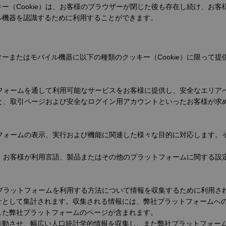
ー（Cookie）は、お客様のブラウザーが閉じた後も存在し続け、お
ル機器を認識するために利用することができます。
ーまたはモバイル機器に以下の種類のクッキー（Cookie）に限って提
ットフォームを通して利用可能なサービスをお客様に提供し、安全なエリ
ないと、取引ページおよび安全なログイン用アカウントといったお客様が
ットフォームの表示、実行および機能に関連した様々な目的に対応します
部は、お客様が利用言語、製品またはその他のプラットフォームに関する
弊社プラットフォームを利用する方法について情報を収集するために利用さ
計として集計されます。収集される情報には、弊社プラットフォームへ
した弊社プラットフォームのページが含まれます。
作動させ、幅広い人口統計学的情報を収集し、また弊社プラットフォー