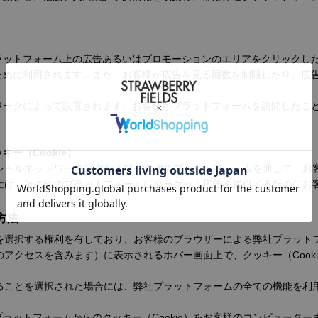
ットフォーム上の広告あるいはプロモーションのエリアをクリックした時
ために利用されます。また、お客様が広告を見る回数を制限したり、広
ワークによって設置されます。お客様がプラットフォームを訪問したこ
ー（Cookie）
ソーシャルネットワーキングおよびその他のプラットフォームを通して、
る会社は、その他のプラットフォームにターゲット広告を提供するために
方法
否かを選択する権利を有しており、お客様のブラウザーによる弊社プラッ
回のアクセスを含みます）に表示されるホバー画面上で、クッキー（Coo
否することを選択された場合には、弊社プラットフォームの全ての機能を
ラットフォームからのクッキー（Cookie）をお客様のコンピュータ