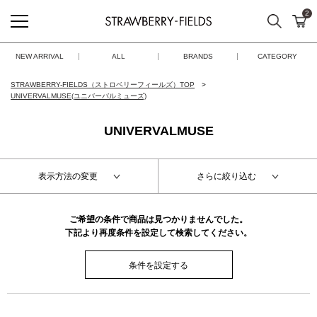
2
検索
カ
STRAWBERRY-FIELDS
NEW ARRIVAL
ALL
BRANDS
CATEGORY
STRAWBERRY-FIELDS（ストロベリーフィールズ）TOP
UNIVERVALMUSE(ユニバーバルミューズ)
UNIVERVALMUSE
表示方法の変更
さらに絞り込む
ご希望の条件で商品は見つかりませんでした。
下記より再度条件を設定して検索してください。
条件を設定する