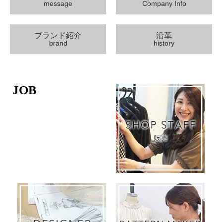
message
Company Info
ブランド紹介
沿革
brand
history
JOB