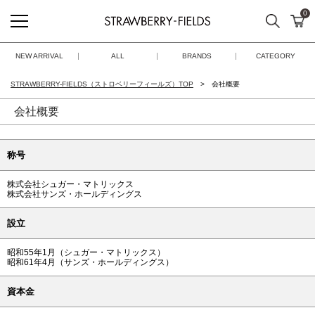
0
検索
カ
STRAWBERRY-FIELDS
NEW ARRIVAL
ALL
BRANDS
CATEGORY
STRAWBERRY-FIELDS（ストロベリーフィールズ）TOP
会社概要
会社概要
称号
株式会社シュガー・マトリックス
株式会社サンズ・ホールディングス
設立
昭和55年1月（シュガー・マトリックス）
昭和61年4月（サンズ・ホールディングス）
資本金