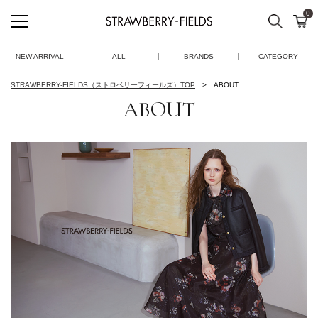
0
検索
カ
STRAWBERRY-FIELDS
NEW ARRIVAL
ALL
BRANDS
CATEGORY
STRAWBERRY-FIELDS（ストロベリーフィールズ）TOP
ABOUT
ABOUT