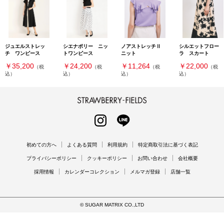
ジュエルストレッ
シエナポリー ニッ
ノアストレッチⅡ
シルエットフロー
チ ワンピース
トワンピース
ニット
ラ スカート
￥35,200
￥24,200
￥11,264
￥22,000
（税
（税
（税
（税
込）
込）
込）
込）
STRAWBERRY-FIELDS
INSTAGRAM
LINE
初めての方へ
よくある質問
利用規約
特定商取引法に基づく表記
プライバシーポリシー
クッキーポリシー
お問い合わせ
会社概要
採用情報
カレンダーコレクション
メルマガ登録
店舗一覧
© SUGAR MATRIX CO.,LTD