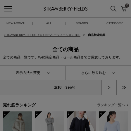
32
検索
カ
STRAWBERRY-FIELDS
NEW ARRIVAL
ALL
BRANDS
CATEGORY
STRAWBERRY-FIELDS（ストロベリーフィールズ）TOP
商品検索結果
全ての商品
全ての商品一覧です。Web限定商品・セール商品までご用意しております。
表示方法の変更
さらに絞り込む
次へ
1/10
（386件）
売れ筋ランキング
ランキング一覧へ
1
2
3
4