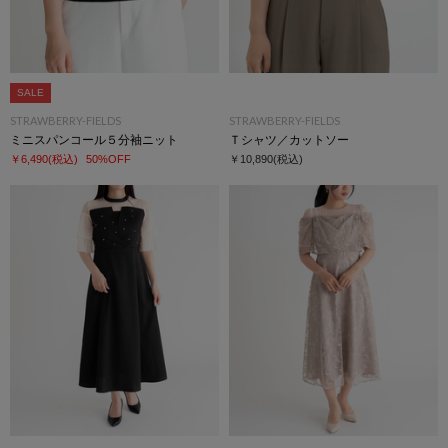
SALE
STRAWBERRY-FIELDS
STRAWBERRY-FIELDS
ミニスパンコール５分袖ニット
Ｔシャツ／カットソー
￥6,490
(税込)
50%OFF
￥10,890
(税込)