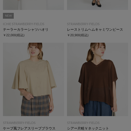
NEW
ICHIE STRAWBERRY-FIELDS
STRAWBERRY-FIELDS
テーラーカラーシャツハオリ
レーストリムヘムキャミワンピース
￥22,000
(税込)
￥20,900
(税込)
STRAWBERRY-FIELDS
STRAWBERRY-FIELDS
ケープ風フレアスリーブブラウス
シアー片畦Ｖネックニット