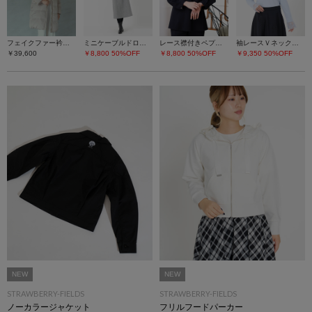
フェイクファー衿ダウンコート
ミニケーブルドロストワンピース
レース襟付きペプラムプルオーバー
袖レースＶネックニット
￥39,600
￥8,800
50%OFF
￥8,800
50%OFF
￥9,350
50%OFF
NEW
NEW
STRAWBERRY-FIELDS
STRAWBERRY-FIELDS
ノーカラージャケット
フリルフードパーカー