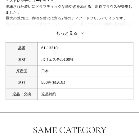
＊ストレッチジョーゼット＊
洗練された装いにドラマティックな華やぎを添える、新作ブラウスが登場し
ました 。
最大の魅力は、身頃を贅沢に彩る2段のティアードフリルデザインです 。
肩から胸元にかけて波打つようなフリルが、着こなしに圧倒的な躍動感と上
品な甘さをプラスします 。
もっと見る
首元には取り外しが可能なリボンタイが付属しており、気分やシーンに合わ
せてコーディネートしていただけます。
素材には、しなやかな弾力と上品な表面感が特徴のストレッチジョーゼット
品番
61-13310
を採用 。
体の動きに合わせて優しく伸びるため、デザイン性の高さだけでなく、日常
素材
ポリエステル100%
の動作を妨げない快適な着心地も兼ね備えています 。
原産国
日本
お顔まわりを明るく見せるカラーバリエーションも魅力で、オン・オフ問わ
ず特別な存在感を放つ一着です 。
送料
550円(税込み)
洗濯：洗濯機使用可能(ネット使用)
返品・交換
返品特約
※照明の関係により、実際よりも色味が違って見える場合、
また、パソコンやスマートフォンなどの環境により、若干製品と画像のカラ
ーが異なる場合もございます。
予めご了承ください。
※同じカラー名でも商品により色が異なりますので、予めご了承ください。
SAME CATEGORY