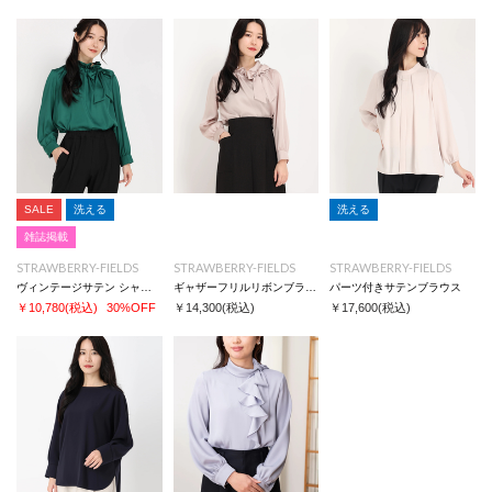
SALE
洗える
洗える
雑誌掲載
STRAWBERRY-FIELDS
STRAWBERRY-FIELDS
STRAWBERRY-FIELDS
ヴィンテージサテン シャツ/ブラウス
ギャザーフリルリボンブラウス
パーツ付きサテンブラウス
￥10,780
(税込)
30%OFF
￥14,300
(税込)
￥17,600
(税込)