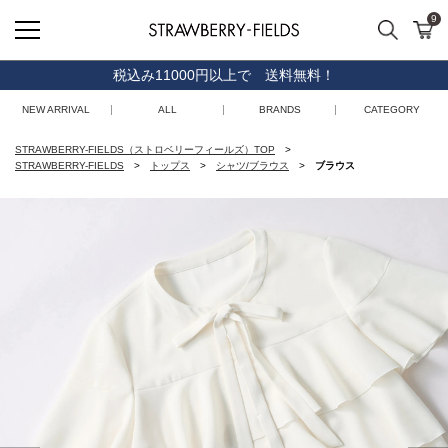
9
検索
カ
STRAWBERRY-FIELDS
税込み11000円以上で 送料無料！
NEW ARRIVAL
ALL
BRANDS
CATEGORY
STRAWBERRY-FIELDS（ストロベリーフィールズ）TOP
STRAWBERRY-FIELDS
トップス
シャツ/ブラウス
ブラウス