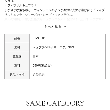
ICHIE
＊フィブリルキュプラ＊
しなやかな落ち感と、ヴィンテージのような奥深い光沢が溶け合う「フィブ
リルキュプラ」シリーズのドレープネックブラウス。
最大の特徴は、首元に優美なニュアンスを添える計算されたドレープデザイ
ンです。
もっと見る
デコルテラインを美しく引き立てる柔らかなドレープが、お顔まわりに上品
な華やぎと女性らしい抜け感をプラスします。
素材には、キュプラ特有の滑らかな肌触りにフィブリル加工を施した、パウ
品番
61-33501
ダリーな質感のファブリックを採用。
シルクのような光沢を抑えたマットな艶消し感が、都会的で洗練されたムー
素材
キュプラ64%ポリエステル36%
ドを醸し出します。
原産国
日本
驚くほど軽やかで、身体のラインに優しく沿うドレープ性は、動作に合わせ
てドラマティックな揺れ感を演出します。
送料
550円(税込み)
同素材のパンツと合わせてセットアップにも着回せます。(パンツ品番：61-
35106・ストール品番：61-32301)
返品・交換
返品特約
※腰に巻いているストールは別売りになります。
洗濯：洗濯機使用可能(ネット使用)
※照明の関係により、実際よりも色味が違って見える場合、
また、パソコンやスマートフォンなどの環境により、若干製品と画像のカラ
SAME CATEGORY
ーが異なる場合もございます。
予めご了承ください。