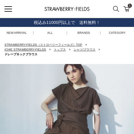
1
検索
カ
STRAWBERRY-FIELDS
税込み11000円以上で 送料無料！
NEW ARRIVAL
ALL
BRANDS
CATEGORY
STRAWBERRY-FIELDS（ストロベリーフィールズ）TOP
ICHIE STRAWBERRY-FIELDS
トップス
シャツ/ブラウス
ドレープネックブラウス