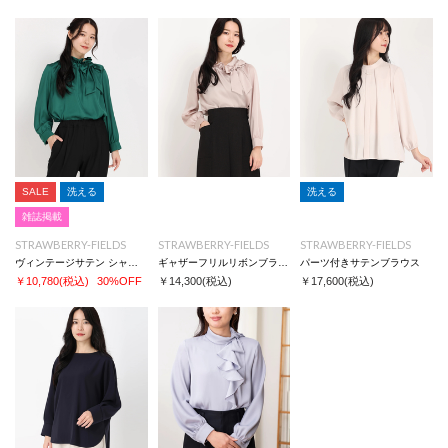
※同じカラー名でも商品により色が異なりますので、予めご了承ください。
SALE
洗える
洗える
雑誌掲載
STRAWBERRY-FIELDS
STRAWBERRY-FIELDS
STRAWBERRY-FIELDS
ヴィンテージサテン シャツ/ブラウス
ギャザーフリルリボンブラウス
パーツ付きサテンブラウス
￥10,780
(税込)
30%OFF
￥14,300
(税込)
￥17,600
(税込)