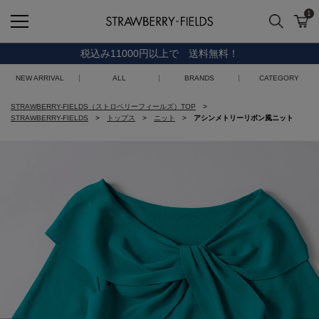
1
検索
カ
STRAWBERRY-FIELDS
税込み11000円以上で 送料無料！
NEW ARRIVAL
ALL
BRANDS
CATEGORY
STRAWBERRY-FIELDS（ストロベリーフィールズ）TOP
STRAWBERRY-FIELDS
トップス
ニット
アシンメトリーリボン風ニット