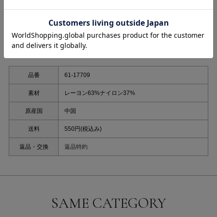
＊ノアストレッチⅡ＊
洗練された機能美を誇る「ノアストレッチII」シリーズから、
遊び心のあるディテールをプラスしたアシンメトリーリボン風ニットが登場
しました。
最大の魅力は、首元にあしらわれたアシンメトリーなリボン風デザイン。
結び目のような立体的なひねりを加えることで、甘すぎないモードなエッセ
もっと見る
ンスを添えています。
お顔まわりを華やかに見せつつ、片側にニュアンスを置くことで、洗練され
た大人の抜け感を演出します。
品番
61-17709
素材には、優れた復元力とストレッチ性を兼ね備えた「ノアストレッチII」
を採用。
素材
レーヨン63%ナイロン37%
しなやかに体に沿いながらも、ボディラインを拾いすぎない絶妙な肉感で、
原産国
中国
一日中美しいシルエットをキープします。
毛玉になりにくく型崩れもしにくいため、オン・オフ問わず気兼ねなく手に
送料
550円(税込み)
取れる優秀な一着です。
洗濯：ドライクリーニング
返品・交換
返品特約
※照明の関係により、実際よりも色味が違って見える場合、
また、パソコンやスマートフォンなどの環境により、若干製品と画像のカラ
ーが異なる場合もございます。
予めご了承ください。
SAME CATEGORY
※同じカラー名でも商品により色が異なりますので、予めご了承ください。