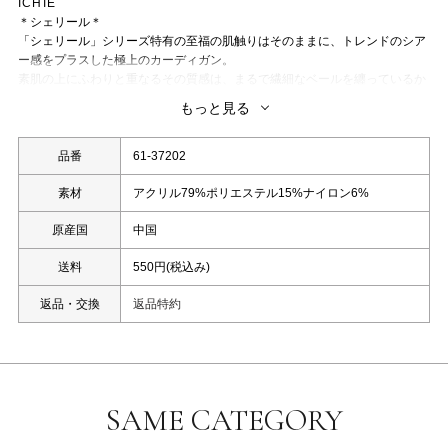
ICHIE
＊シェリール＊
「シェリール」シリーズ特有の至福の肌触りはそのままに、トレンドのシア
ー感をプラスした極上のカーディガン。
素肌の上にふわりと重なるその質感は、まるで繊細なベールを纏っているか
のよう。
もっと見る
冷房対策や日差し除けといった実用性はもちろん、いつものコーディネート
に奥行きと旬のニュアンスを添えてくれる一着です。
厳選された極細糸を使用し、絶妙な透け感が出るよう甘く、かつ丁寧に編み
品番
61-37202
上げました。
肌が透けすぎるのを抑えた「大人のためのシアー感」なので、上品でヘルシ
素材
アクリル79%ポリエステル15%ナイロン6%
ーな印象を与えます。
原産国
中国
バッグの中に忍ばせておけるほどコンパクトにまとまり、重さを感じさせな
い超軽量設計。
送料
550円(税込み)
汗ばむ季節でも肌に張り付かず、さらりとドライなタッチが持続します。
【Styling Advice】
返品・交換
返品特約
同シリーズの「シェリール_ノースリーブニット」(品番：
61-37801
)とアン
サンブルで。
質感の重なりがグラデーションのような美しさを生み、洗練された大人のア
ンサンブルスタイルが完成します。
キャミソールワンピースやノースリーブドレスの肩にさらりと掛けて。
二の腕をカバーしつつ、シアーな質感がドレスの華やかさを引き立て、オケ
SAME CATEGORY
ージョンシーンにも馴染みます。
洗濯：洗濯機使用可能(ネット使用)