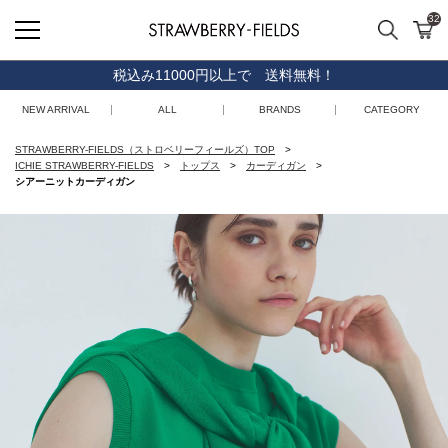
32
検索
カ
STRAWBERRY-FIELDS
税込み11000円以上で 送料無料！
NEW ARRIVAL
ALL
BRANDS
CATEGORY
STRAWBERRY-FIELDS（ストロベリーフィールズ）TOP
ICHIE STRAWBERRY-FIELDS
トップス
カーディガン
シアーニットカーディガン