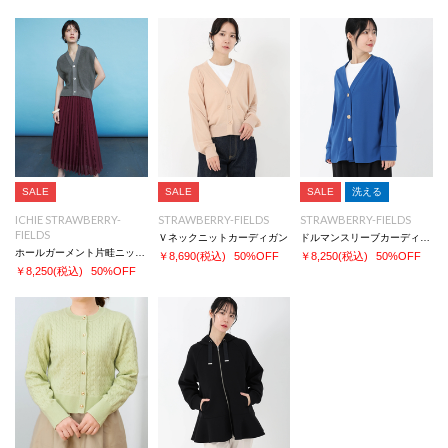
※照明の関係により、実際よりも色味が違って見える場合、
また、パソコンやスマートフォンなどの環境により、若干製品と画像のカラ
ーが異なる場合もございます。
予めご了承ください。
※同じカラー名でも商品により色が異なりますので、予めご了承ください。
SALE
SALE
SALE
洗える
ICHIE STRAWBERRY-
STRAWBERRY-FIELDS
STRAWBERRY-FIELDS
FIELDS
Ｖネックニットカーディガン
ドルマンスリーブカーディガン
ホールガーメント片畦ニットベスト
￥8,690
(税込)
50%OFF
￥8,250
(税込)
50%OFF
￥8,250
(税込)
50%OFF