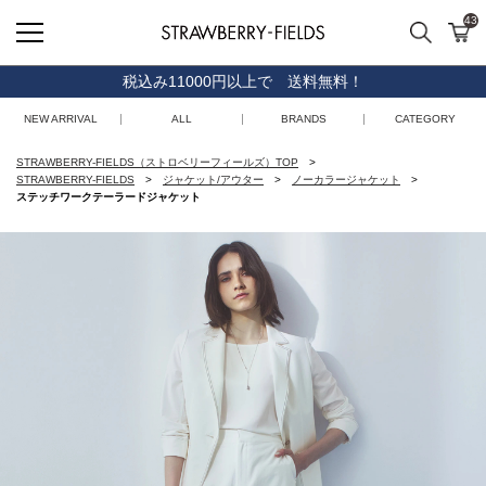
43
検索
カ
STRAWBERRY-FIELDS
税込み11000円以上で 送料無料！
NEW ARRIVAL
ALL
BRANDS
CATEGORY
STRAWBERRY-FIELDS（ストロベリーフィールズ）TOP
STRAWBERRY-FIELDS
ジャケット/アウター
ノーカラージャケット
ステッチワークテーラードジャケット