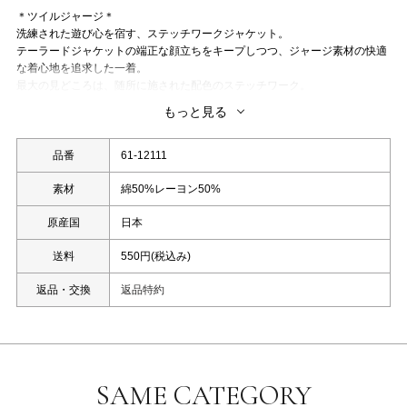
＊ツイルジャージ＊
洗練された遊び心を宿す、ステッチワークジャケット。
テーラードジャケットの端正な顔立ちをキープしつつ、ジャージ素材の快適
な着心地を追求した一着。
最大の見どころは、随所に施された配色のステッチワーク。
コンテンポラリーなアクセントが加わり、羽織るだけで感度の高いスタイリ
もっと見る
ングが完成します。
一見すると綾目の立った上質なツイルの質感。しかし、実はストレッチ性に
優れたジャージ素材のため、
品番
61-12111
腕の上げ下げや背中の突っ張り感がなく、一日中アクティブに過ごせます。
襟元やポケットに施されたステッチワークが、フラットになりがちなジャケ
素材
綿50%レーヨン50%
ットに立体感と奥行きをプラス。
原産国
日本
職人技を感じさせるようなディテールが、大人の「こなれ感」を演出しま
す。
送料
550円(税込み)
型崩れしにくい素材特性を活かし、シャープなシルエットをキープ。
程よくウエストをシェイプさせたデザインで、前を開けて羽織ってもだらし
返品・交換
返品特約
なく見えず、スタイルを美しく整えます。
【Styling 】
・スラックスやセンタープレスパンツと合わせれば、品格のあるオフィスカ
ジュアルに。
ジャージ素材なのでデスクワークや移動が多い日も、シワを気にせずスマー
トに振る舞えます。
SAME CATEGORY
・ロゴTシャツやタートルネックニットの上にラフに羽織って。