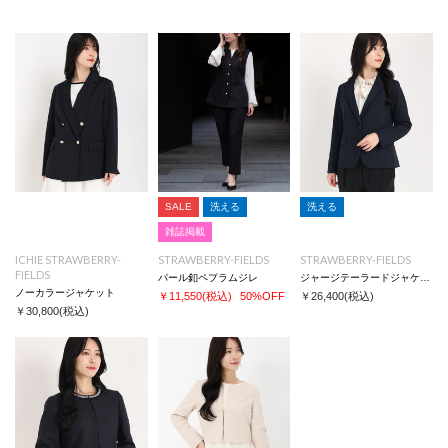
ステッチワークが効いているので、カジュアルなインナーと合わせても「手
抜き感」ゼロの休日スタイルに仕上がります。
洗濯：洗濯機使用可能(ネット使用)
※照明の関係により、実際よりも色味が違って見える場合、
また、パソコンやスマートフォンなどの環境により、若干製品と画像のカラ
ーが異なる場合もございます。
予めご了承ください。
※同じカラー名でも商品により色が異なりますので、予めご了承ください。
SALE
洗える
洗える
雑誌掲載
ICHIE STRAWBERRY-
STRAWBERRY-FIELDS
STRAWBERRY-FIELDS
FIELDS
パール釦ペプラムジレ
ジャージテーラードジャケット
ノーカラージャケット
￥11,550
(税込)
50%OFF
￥26,400
(税込)
￥30,800
(税込)