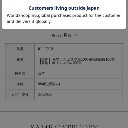
＊フラワーキューブ*ライトトロクロス＊
凛とした気品を放つ、フィット＆フレアーワンピース。
キュービックにまるで植物図鑑の花々を閉じ込めたかのようなオリジナル刺
しゅう生地を使用した、着映え度抜群の一着。
植物や花のモチーフはとても繊細に表現されており、上品で華やかな印象を
与えます。
もっと見る
上半身はコンパクトに、ウエストから裾にかけては贅沢に生地を使用したフ
レアーラインが、
歩くたびにドラマチックな揺れ感を演出します。
品番
61-11210
スーツ地のようなマニッシュな清潔感と、驚くほどの軽さを兼ね備えたトロ
クロスを使用。
素材
【表地】[基布]ポリエステル100%[刺繍糸]綿100%
【裏地】ポリエステル100%
シワになりにくく、さらりとした肌触りが続くため、長時間の外出やイベン
トでも清潔感をキープします。
原産国
日本
甘くなりがちな花柄を、キューブ状に配置することでモダンな印象に昇華。
立体的な刺繍が奥行きを生み出し、ワントーンながらも華やかな存在感を放
送料
550円(税込み)
ちます。
高めのウエスト切り替えにより、脚長効果を最大限に発揮。
返品・交換
返品特約
パネルラインで体に沿わせたフィット感と、分量感のあるスカートのコント
ラストが、女性らしいメリハリのあるボディラインを描きます。
洗濯：ドライクリーニング
※照明の関係により、実際よりも色味が違って見える場合、
SAME CATEGORY