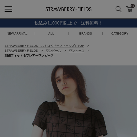
43
検索
カ
STRAWBERRY-FIELDS
税込み11000円以上で 送料無料！
NEW ARRIVAL
ALL
BRANDS
CATEGORY
STRAWBERRY-FIELDS（ストロベリーフィールズ）TOP
STRAWBERRY-FIELDS
ワンピース
ワンピース
刺繍フィット＆フレアーワンピース