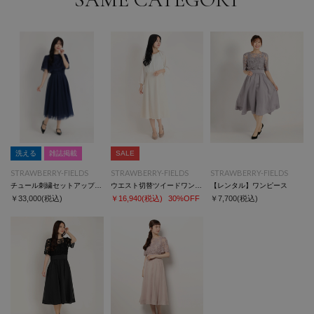
また、パソコンやスマートフォンなどの環境により、若干製品と画像のカラ
ーが異なる場合もございます。
予めご了承ください。
※同じカラー名でも商品により色が異なりますので、予めご了承ください。
洗える
雑誌掲載
SALE
STRAWBERRY-FIELDS
STRAWBERRY-FIELDS
STRAWBERRY-FIELDS
チュール刺繍セットアップドレス
ウエスト切替ツイードワンピース
【レンタル】ワンピース
￥33,000
(税込)
￥16,940
(税込)
30%OFF
￥7,700
(税込)