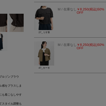
19_ブラック
M
/ 在庫なし
￥8,250
(税込)
50%
OFF
27_うす茶
M
/ 在庫なし
￥8,250
(税込)
50%
OFF
47_カーキ
ブルゾンブラウ
ル感をプラスしま
にも着こなしやす
てスタイル調整も