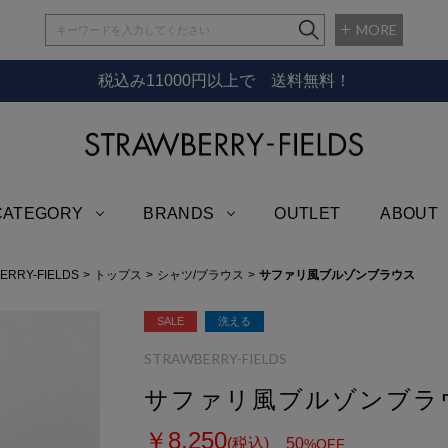
MORE
税込み11000円以上で 送料無料！
STRAWBERRY-
CATEGORY
BRANDS
OUTLET
ABOUT
ERRY-FIELDS
トップス
シャツ/ブラウス
サファリ風ブルゾンブラウス
SALE
洗える
STRAWBERRY-FIELDS
サファリ風ブルゾンブラ
￥8,250
(税込)
50
%OFF