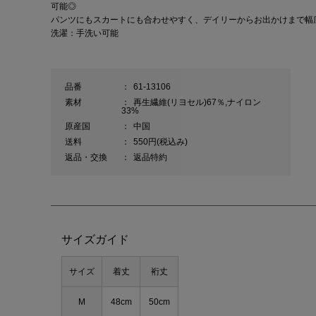
可能◎
パンツにもスカートにも合わせやすく、デイリーからお出かけまで幅
洗濯：手洗い可能
品番
：
61-13106
素材
：
再生繊維(リヨセル)67％,ナイロン
33%
原産国
：
中国
送料
：
550円(税込み)
返品・交換
：
返品特約
サイズガイド
サイズ
着丈
裄丈
M
48cm
50cm