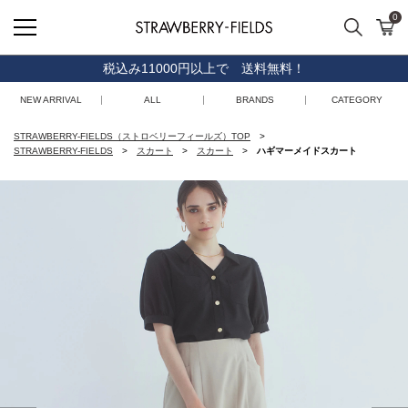
0
検索
カ
STRAWBERRY-FIELDS
税込み11000円以上で 送料無料！
NEW ARRIVAL
ALL
BRANDS
CATEGORY
STRAWBERRY-FIELDS（ストロベリーフィールズ）TOP
STRAWBERRY-FIELDS
スカート
スカート
ハギマーメイドスカート