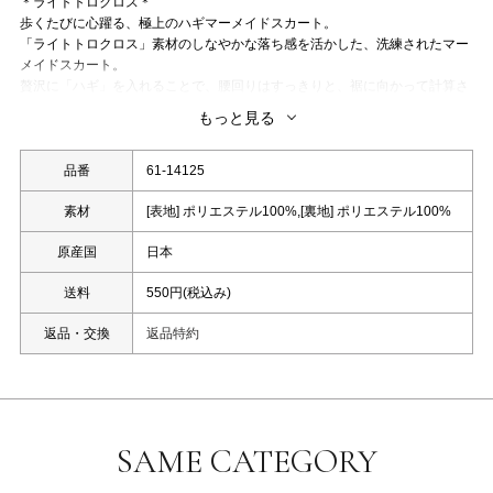
＊ライトトロクロス＊
歩くたびに心躍る、極上のハギマーメイドスカート。
「ライトトロクロス」素材のしなやかな落ち感を活かした、洗練されたマー
メイドスカート。
贅沢に「ハギ」を入れることで、腰回りはすっきりと、裾に向かって計算さ
れた優美なボリューム感を生み出しました。
もっと見る
動くたびにドラマティックに広がる裾のラインが、女性らしさを最大限に引
き立てます。
コンパクトなリブニットやブラウスをインして、シルエットの美しさを際立
品番
61-14125
たせた上品なスタイリングがおすすめです。
洗濯：洗濯機使用可能(ネット使用)
素材
[表地] ポリエステル100%,[裏地] ポリエステル100%
原産国
日本
送料
550円(税込み)
返品・交換
返品特約
SAME CATEGORY