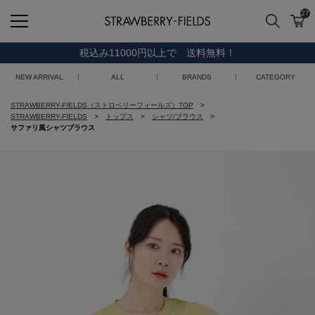
27
検索
カ
STRAWBERRY-FIELDS
税込み11000円以上で 送料無料！
NEW ARRIVAL
ALL
BRANDS
CATEGORY
STRAWBERRY-FIELDS（ストロベリーフィールズ）TOP
STRAWBERRY-FIELDS
トップス
シャツ/ブラウス
サファリ風シャツブラウス