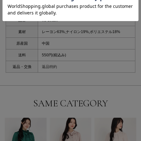
品番
61-13119
素材
レーヨン63%,ナイロン19%,ポリエステル18%
原産国
中国
送料
550円(税込み)
返品・交換
返品特約
SAME CATEGORY