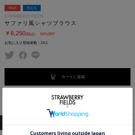
SALE
洗える
STRAWBERRY-FIELDS
サファリ風シャツブラウス
￥8,250
(税込)
50
%OFF
お気に入り登録者数
：
24
人
twitter
facebook
line
カートに追加
お気に入りへ追加
商品情報
サイズ