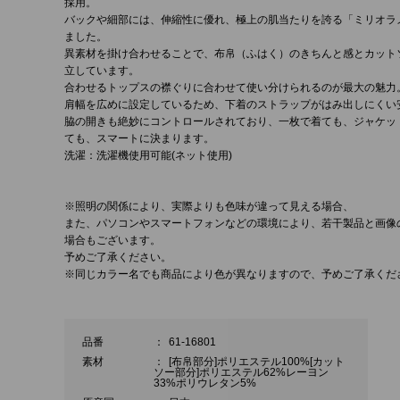
採用。
バックや細部には、伸縮性に優れ、極上の肌当たりを誇る「ミリオラ
ました。
異素材を掛け合わせることで、布帛（ふはく）のきちんと感とカット
立しています。
合わせるトップスの襟ぐりに合わせて使い分けられるのが最大の魅力
肩幅を広めに設定しているため、下着のストラップがはみ出しにくい
脇の開きも絶妙にコントロールされており、一枚で着ても、ジャケッ
ても、スマートに決まります。
洗濯：洗濯機使用可能(ネット使用)
※照明の関係により、実際よりも色味が違って見える場合、
また、パソコンやスマートフォンなどの環境により、若干製品と画像
場合もございます。
予めご了承ください。
※同じカラー名でも商品により色が異なりますので、予めご了承くだ
品番
：
61-16801
素材
：
[布帛部分]ポリエステル100%[カット
ソー部分]ポリエステル62%レーヨン
33%ポリウレタン5%