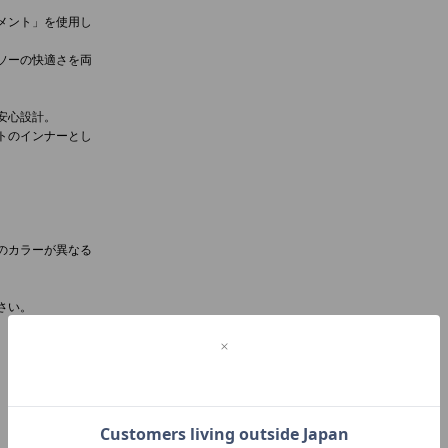
メント」を使用し
ソーの快適さを両
。
安心設計。
トのインナーとし
のカラーが異なる
さい。