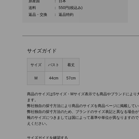
原産国
：
日本
送料
：
550円(税込み)
返品・交換
：
返品特約
サイズガイド
サイズ
バスト
着丈
M
44cm
57cm
商品のサイズはSサイズ・Mサイズ表示でも商品やブランドにより
ます。
弊社独自の採寸方法により商品のサイズを商品ページに掲載してい
弊社独自の採寸方法のため、ブランドのサイズ表記と異なる場合が
靴のサイズにつきましては国によって基準や単位が異なりますので
えください。
サイズガイドを確認する