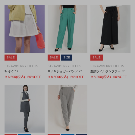
洗濯：洗濯機使用可能(ネット使用)
※照明の関係により、実際よりも色味が違って見える場合、
また、パソコンやスマートフォンなどの環境により、若干製品と画像のカラ
ーが異なる場合もございます。
予めご了承ください。
※同じカラー名でも商品により色が異なりますので、予めご了承ください。
SALE
SALE
SIZE
SALE
STRAWBERRY-FIELDS
STRAWBERRY-FIELDS
STRAWBERRY-FIELDS
ｳｫｰﾀｰﾃﾞﾆﾑ
Ｒ／Ｎジョガーパンツ パンツ
杢調ツイルタンブラー パンツ
￥6,600
(税込)
50%OFF
￥8,800
(税込)
50%OFF
￥8,250
(税込)
50%OFF