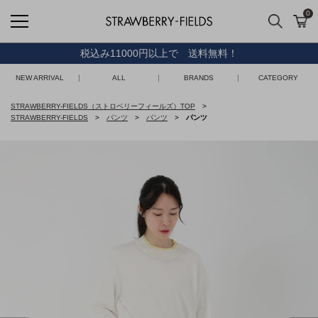
0
検索
カ
STRAWBERRY-FIELDS
税込み11000円以上で 送料無料！
NEW ARRIVAL
ALL
BRANDS
CATEGORY
STRAWBERRY-FIELDS（ストロベリーフィールズ）TOP
STRAWBERRY-FIELDS
パンツ
パンツ
パンツ