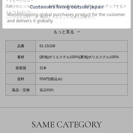
＊ドビークロス＊
洗練されたシルエットに、表情豊かな素材感を。日常をクラスアップするス
トレートパンツ。
シンプルだからこそ、素材とシルエットの良さが際立つ。
表面感のある「ドビークロス」を使用し、
計算されたクリーンなラインで仕上げたストレートパンツが届きました。
もっと見る
■
Design & Fabric
無地でありながら奥行きのある素材感が、スタイリングに品格と深みをもた
らします。
品番
61-15108
程よいハリ感がありつつ、軽やかな穿き心地は、季節の変わり目にも最適で
す。
素材
[表地]ポリエステル100%[裏地]ポリエステル100%
フロントにはタックを施し、腰周りに程よいゆとりを持たせながらも、
原産国
日本
ストンと落ちるストレートシルエットが脚のラインを真っ直ぐ、美しく整え
ます。
送料
550円(税込み)
後ろウエストはゴム仕様で、きちんと見えを叶えながらストレスフリーに過
ごせる、
返品・交換
返品特約
現代の女性に寄り添う一着です。
■
Styling
フリルブラウスと合わせれば、都会的で知的なスタイルに。
パンツの端正なラインが、ブラウスの華やかなフリルを際立たせ、甘さと辛
さの絶妙なバランスを叶えます。
お仕事シーンはもちろん、
SAME CATEGORY
サンダルで外したきれいめカジュアルな休日スタイルにも寄り添う万能ボト
ムです。