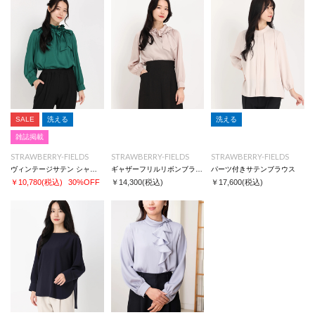
SALE
洗える
洗える
雑誌掲載
STRAWBERRY-FIELDS
STRAWBERRY-FIELDS
STRAWBERRY-FIELDS
ヴィンテージサテン シャツ/ブラウス
ギャザーフリルリボンブラウス
パーツ付きサテンブラウス
￥10,780
(税込)
30%OFF
￥14,300
(税込)
￥17,600
(税込)