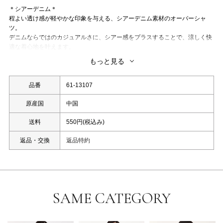
＊シアーデニム＊
程よい透け感が軽やかな印象を与える、シアーデニム素材のオーバーシャ
ツ。
デニムならではのカジュアルさに、シアー感をプラスすることで、涼しく快
適な着心地を叶えます。
ゆとりのあるオーバーシルエットで、羽織りとしても一枚着としても活躍。
もっと見る
パンツやスカート、ワンピースとのレイヤードなど、幅広いスタイリングを
楽しめる旬のアイテムです。
洗濯：洗濯機使用可
品番
61-13107
原産国
中国
※照明の関係により、実際よりも色味が違って見える場合、
送料
550円(税込み)
また、パソコンやスマートフォンなどの環境により、若干製品と画像のカラ
ーが異なる場合もございます。
返品・交換
返品特約
予めご了承ください。
※同じカラー名でも商品により色が異なりますので、予めご了承ください。
SAME CATEGORY