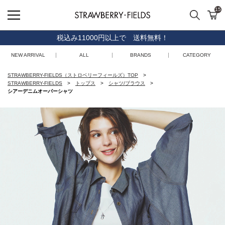
15
検索
カ
STRAWBERRY-FIELDS
税込み11000円以上で 送料無料！
NEW ARRIVAL
ALL
BRANDS
CATEGORY
STRAWBERRY-FIELDS（ストロベリーフィールズ）TOP
STRAWBERRY-FIELDS
トップス
シャツ/ブラウス
シアーデニムオーバーシャツ