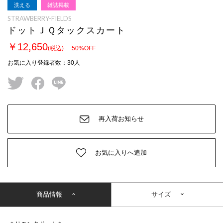
洗える
雑誌掲載
STRAWBERRY-FIELDS
ドットＪＱタックスカート
￥12,650
(税込)
50
%OFF
お気に入り登録者数
：
30
人
twitter
facebook
line
再入荷お知らせ
お気に入りへ追加
商品情報
サイズ