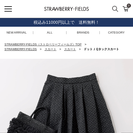
0
検索
カ
STRAWBERRY-FIELDS
税込み11000円以上で 送料無料！
NEW ARRIVAL
ALL
BRANDS
CATEGORY
STRAWBERRY-FIELDS（ストロベリーフィールズ）TOP
STRAWBERRY-FIELDS
スカート
スカート
ドットＪＱタックスカート