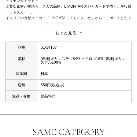
＊リモンタドット＊
上質な素材が物語る、大人の品格。LIMONTA社のジャガードで描く、主役級
ドットスカート。
イタリアの老舗メーカー「LIMONTA（リモンタ）社」からインポートしたド
ットふくれジャガードを贅沢に使用した、特別な一着。
プリントでは表現できない、ジャガード織りならではの立体感と奥行きが、
もっと見る
いつものドット柄をドラマティックに昇華させます。
洗濯：手洗い可能(繊細な商品のため、必ずアテンションをご確認ください)
品番
61-14107
※照明の関係により、実際よりも色味が違って見える場合、
素材
[表地] ポリエステル84%,ナイロン16%,[裏地] ポリエ
ステル100%
また、パソコンやスマートフォンなどの環境により、若干製品と画像のカラ
ーが異なる場合もございます。
原産国
日本
予めご了承ください。
※同じカラー名でも商品により色が異なりますので、予めご了承ください。
送料
550円(税込み)
返品・交換
返品特約
SAME CATEGORY