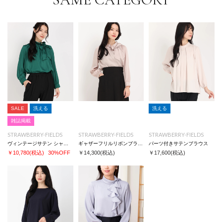
SALE
洗える
洗える
雑誌掲載
STRAWBERRY-FIELDS
STRAWBERRY-FIELDS
STRAWBERRY-FIELDS
ヴィンテージサテン シャツ/ブラウス
ギャザーフリルリボンブラウス
パーツ付きサテンブラウス
￥10,780
(税込)
30%OFF
￥14,300
(税込)
￥17,600
(税込)