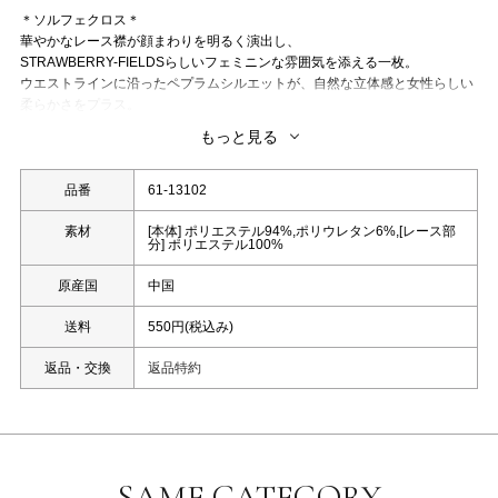
＊ソルフェクロス＊
華やかなレース襟が顔まわりを明るく演出し、
STRAWBERRY-FIELDSらしいフェミニンな雰囲気を添える一枚。
ウエストラインに沿ったペプラムシルエットが、自然な立体感と女性らしい
柔らかさをプラス。
パンツスタイルできちんとした場面にも合わせやすく、手洗い可能なのも嬉
もっと見る
しいポイント◎
一枚でコーディネートが完成し、デイリーからお出かけまで幅広く活躍する
アイテムです。
品番
61-13102
洗濯：手洗い可能
素材
[本体] ポリエステル94%,ポリウレタン6%,[レース部
分] ポリエステル100%
原産国
中国
送料
550円(税込み)
返品・交換
返品特約
SAME CATEGORY