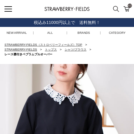
43
検索
カ
STRAWBERRY-FIELDS
税込み11000円以上で 送料無料！
NEW ARRIVAL
ALL
BRANDS
CATEGORY
STRAWBERRY-FIELDS（ストロベリーフィールズ）TOP
STRAWBERRY-FIELDS
トップス
シャツ/ブラウス
レース襟付きペプラムプルオーバー