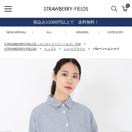
9
検索
カ
STRAWBERRY-FIELDS
税込み11000円以上で 送料無料！
NEW ARRIVAL
ALL
BRANDS
CATEGORY
STRAWBERRY-FIELDS（ストロベリーフィールズ）TOP
STRAWBERRY-FIELDS
トップス
シャツ/ブラウス
バルーンヘムシャツ