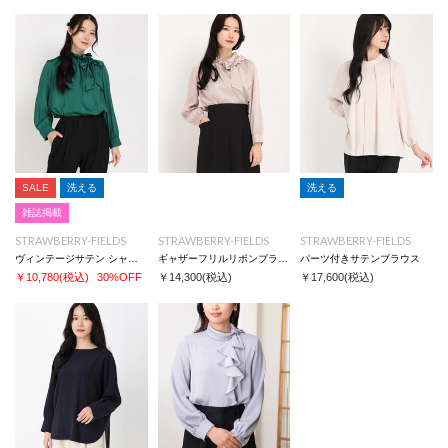
SALE
洗える
洗える
雑誌掲載
STRAWBERRY-FIELDS
STRAWBERRY-FIELDS
STRAWBERRY-FIELDS
ヴィンテージサテン シャツ/ブラウス
ギャザーフリルリボンブラウス
パーツ付きサテンブラウス
￥10,780
(税込)
30%OFF
￥14,300
(税込)
￥17,600
(税込)