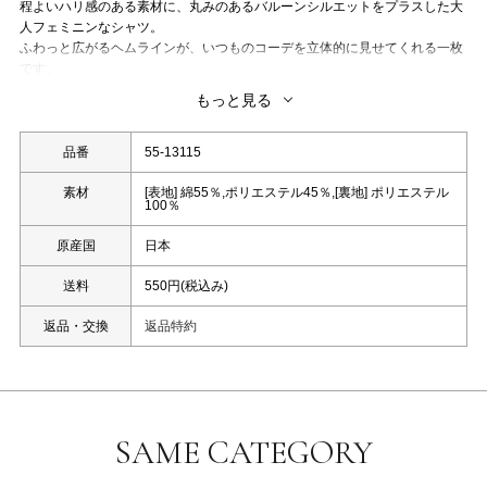
程よいハリ感のある素材に、丸みのあるバルーンシルエットをプラスした大
人フェミニンなシャツ。
ふわっと広がるヘムラインが、いつものコーデを立体的に見せてくれる一枚
です。
ボリュームのある裾まわりとは対照的に、肩や袖はすっきりと設計。
もっと見る
ボトムインせずともバランスが取りやすい丈感で、着るだけでこなれたスタ
イルが完成します。
甘さと上品さを兼ね備えた、STRAWBERRY-FIELDSらしい秋の主役トップ
品番
55-13115
スです。
洗濯：洗濯機使用可
素材
[表地] 綿55％,ポリエステル45％,[裏地] ポリエステル
100％
原産国
日本
送料
550円(税込み)
返品・交換
返品特約
SAME CATEGORY