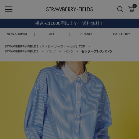
0
検索
カ
STRAWBERRY-FIELDS
税込み11000円以上で 送料無料！
NEW ARRIVAL
ALL
BRANDS
CATEGORY
STRAWBERRY-FIELDS（ストロベリーフィールズ）TOP
STRAWBERRY-FIELDS
パンツ
パンツ
センタープレスパンツ