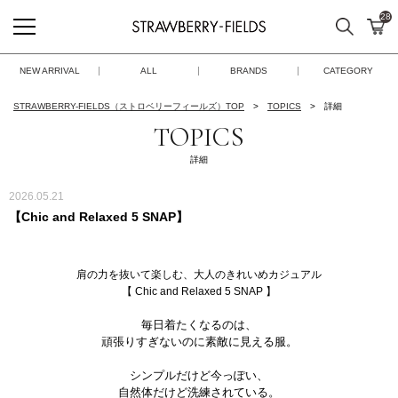
28
検索
カ
STRAWBERRY-FIELDS
NEW ARRIVAL
ALL
BRANDS
CATEGORY
STRAWBERRY-FIELDS（ストロベリーフィールズ）TOP
TOPICS
詳細
TOPICS
詳細
2026.05.21
【Chic and Relaxed 5 SNAP】
肩の力を抜いて楽しむ、大人のきれいめカジュアル
【 Chic and Relaxed 5 SNAP 】
毎日着たくなるのは、
頑張りすぎないのに素敵に見える服。
シンプルだけど今っぽい、
自然体だけど洗練されている。