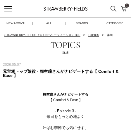
1
検索
カ
STRAWBERRY-FIELDS
NEW ARRIVAL
ALL
BRANDS
CATEGORY
STRAWBERRY-FIELDS（ストロベリーフィールズ）TOP
TOPICS
詳細
TOPICS
詳細
2026.05.07
元宝塚トップ娘役・舞空瞳さんがナビゲートする【 Comfort &
Ease 】
舞空瞳さんがナビゲートする
【 Comfort & Ease 】
- Episode 3 -
毎日をもっと心地よく
汗ばむ季節でも気にせず、