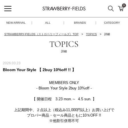
9
検索
カ
STRAWBERRY-FIELDS
NEW ARRIVAL
ALL
BRANDS
CATEGORY
STRAWBERRY-FIELDS（ストロベリーフィールズ）TOP
TOPICS
詳細
TOPICS
詳細
2026.03.23
Bloom Your Style 【 2buy 10%off !! 】
MEMBERS ONLY
- Bloom Your Style 2buy 10%off -
【 開催日程 3.23 mon.～ 4.5 sun. 】
上記期間中、２点以上（税込み11,000円以上）お買い上げで
プロパー商品・セール商品ともに10％OFF !!
※他割引併用不可