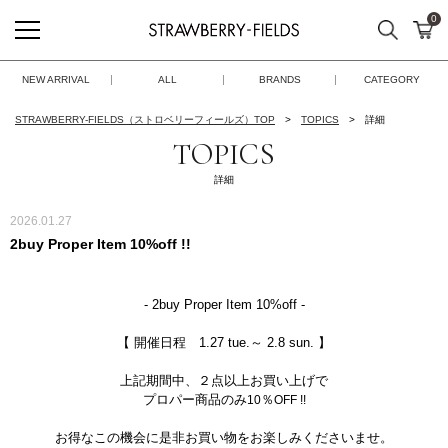
0
検索
カ
STRAWBERRY-FIELDS
NEW ARRIVAL
ALL
BRANDS
CATEGORY
STRAWBERRY-FIELDS（ストロベリーフィールズ）TOP
TOPICS
詳細
TOPICS
詳細
2026.01.27
2buy Proper Item 10%off !!
- 2buy Proper Item 10%off -
【 開催日程 1.27 tue.～ 2.8 sun. 】
上記期間中、２点以上お買い上げで
プロパー商品のみ
％
10
OFF !!
お得なこの機会に是非お買い物をお楽しみくださいませ。