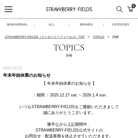
9
検索
カ
STRAWBERRY-FIELDS
NEW ARRIVAL
ALL
BRANDS
CATEGORY
STRAWBERRY-FIELDS（ストロベリーフィールズ）TOP
TOPICS
詳細
TOPICS
詳細
2025.12.22
年末年始休業のお知らせ
【 年末年始休業のお知らせ 】
〈 期間 〉2025.12.27 sat. ~ 2026.1.4 sun.
いつもSTRAWBERRY-FIELDSをご愛顧いただきまして
誠にありがとうございます。
勝手ながら上記期間中、
STRAWBERRY-FIELDS公式サイトの
お問合せ・配送業務を休止させていただきます。