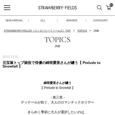
20
検索
カ
STRAWBERRY-FIELDS
NEW ARRIVAL
ALL
BRANDS
CATEGORY
STRAWBERRY-FIELDS（ストロベリーフィールズ）TOP
TOPICS
詳細
TOPICS
詳細
2025.12.01
元宝塚トップ娘役で俳優の綺咲愛里さんが纏う【 Prelude to
Snowfall 】
綺咲愛里さんが纏う
【 Prelude to Snowfall 】
- 第三章 -
ディテールが紡ぐ、大人のロマンチックホリデー
きらめく季節に大人が選択したいのは、