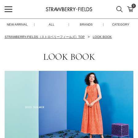
9
検索
カ
STRAWBERRY-FIELDS
NEW ARRIVAL
ALL
BRANDS
CATEGORY
STRAWBERRY-FIELDS（ストロベリーフィールズ）TOP
LOOK BOOK
LOOK BOOK