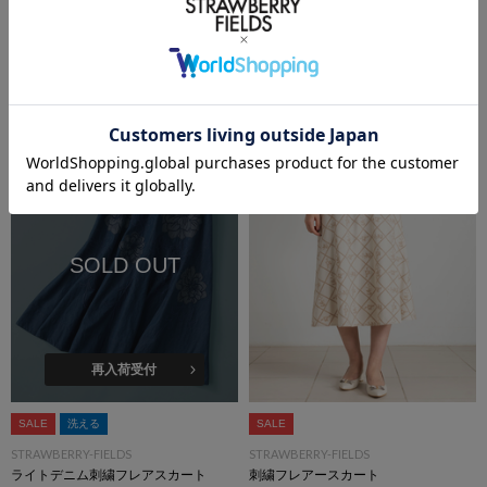
SALE
洗える
SIZE
SALE
SIZE
STRAWBERRY-FIELDS
STRAWBERRY-FIELDS
プリントフレアースカート
スカート
￥14,300
(税込)
50%OFF
￥12,100
(税込)
50%OFF
SOLD OUT
再入荷受付
SALE
洗える
SALE
STRAWBERRY-FIELDS
STRAWBERRY-FIELDS
ライトデニム刺繍フレアスカート
刺繍フレアースカート