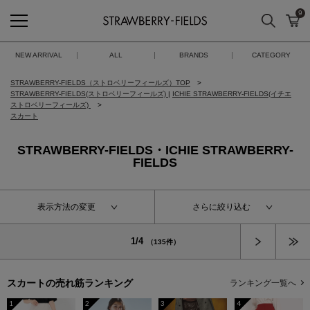
9
検索
カ
STRAWBERRY-FIELDS
NEW ARRIVAL
ALL
BRANDS
CATEGORY
STRAWBERRY-FIELDS（ストロベリーフィールズ）TOP
STRAWBERRY-FIELDS(ストロベリーフィールズ)
|
ICHIE STRAWBERRY-FIELDS(イチエ
ストロベリーフィールズ)
スカート
STRAWBERRY-FIELDS・ICHIE STRAWBERRY-
FIELDS
表示方法の変更
さらに絞り込む
次へ
1/4
（135件）
スカートの
売れ筋ランキング
ランキング一覧へ
1
2
3
4