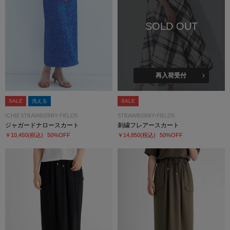
SOLD OUT
再入荷受付
SALE
洗える
SALE
ICHIE STRAWBERRY-FIELDS
STRAWBERRY-FIELDS
ジャガードナロースカート
刺繍フレアースカート
￥10,450
(税込)
50%OFF
￥14,850
(税込)
50%OFF