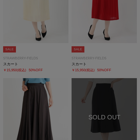
SALE
SALE
STRAWBERRY-FIELDS
STRAWBERRY-FIELDS
スカート
スカート
￥15,950
(税込)
50%OFF
￥15,950
(税込)
50%OFF
SOLD OUT