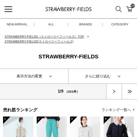
28
検索
カ
STRAWBERRY-FIELDS
NEW ARRIVAL
ALL
BRANDS
CATEGORY
STRAWBERRY-FIELDS（ストロベリーフィールズ）TOP
STRAWBERRY-FIELDS(ストロベリーフィールズ)
STRAWBERRY-FIELDS
表示方法の変更
さらに絞り込む
次へ
1/9
（331件）
売れ筋ランキング
ランキング一覧へ
1
2
3
4