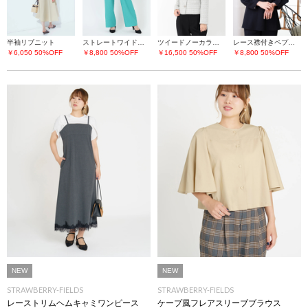
半袖リブニット
ストレートワイドパンツ
ツイードノーカラージャケット
レース襟付きペプラムプルオーバー
￥6,050
50%OFF
￥8,800
50%OFF
￥16,500
50%OFF
￥8,800
50%OFF
NEW
NEW
STRAWBERRY-FIELDS
STRAWBERRY-FIELDS
レーストリムヘムキャミワンピース
ケープ風フレアスリーブブラウス