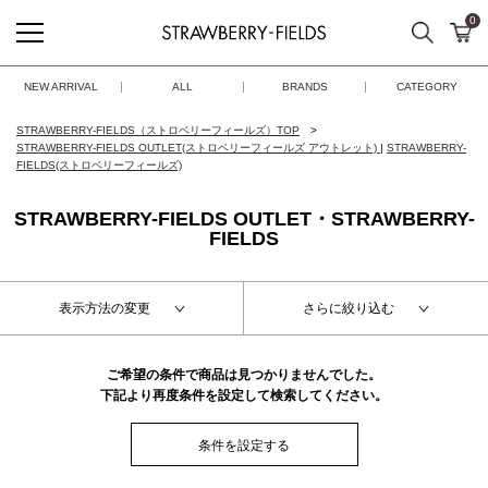
0
検索
カ
STRAWBERRY-FIELDS
NEW ARRIVAL
ALL
BRANDS
CATEGORY
STRAWBERRY-FIELDS（ストロベリーフィールズ）TOP
STRAWBERRY-FIELDS OUTLET(ストロベリーフィールズ アウトレット)
|
STRAWBERRY-
FIELDS(ストロベリーフィールズ)
STRAWBERRY-FIELDS OUTLET・STRAWBERRY-
FIELDS
表示方法の変更
さらに絞り込む
ご希望の条件で商品は見つかりませんでした。
下記より再度条件を設定して検索してください。
条件を設定する