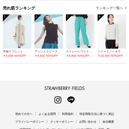
売れ筋ランキング
ランキング一覧へ
1
2
3
4
半袖リブニット
アシンメトリースリットニット
ストレートワイドパンツ
ツイードノーカラージャケット
￥6,050
50%OFF
￥6,600
50%OFF
￥8,800
50%OFF
￥16,500
50%OFF
STRAWBERRY-FIELDS
INSTAGRAM
LINE
初めての方へ
よくある質問
利用規約
特定商取引法に基づく表記
プライバシーポリシー
クッキーポリシー
お問い合わせ
会社概要