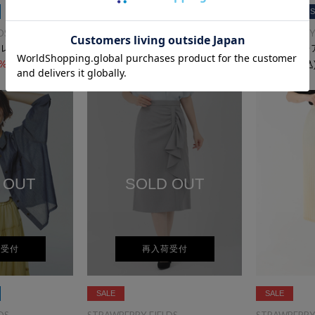
SALE
洗える
S
DS
STRAWBERRY-FIELDS
STRAWBERRY-
フレアスカート
刺繍フレアースカート
ジャージフレ
0%OFF
￥15,950
(税込)
50%OFF
￥15,400
(税込
 OUT
SOLD OUT
荷受付
再入荷受付
SALE
SALE