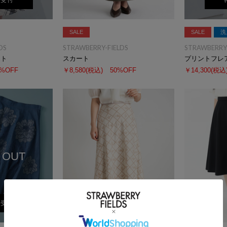
荷受付
SALE
SALE
洗
DS
STRAWBERRY-FIELDS
STRAWBERRY-
ート
スカート
プリントフレ
0%OFF
￥8,580
(税込)
50%OFF
￥14,300
(税込
 OUT
荷受付