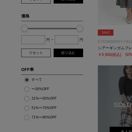
価格
SALE
円
~
円
STRAWBERRY-FIEL
シアーギンガムフ
リセット
絞り込む
￥9,900
(税込)
50
OFF率
すべて
〜30%OFF
31%〜50%OFF
SOLD
51%〜70%OFF
71%〜90%OFF