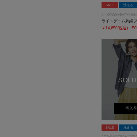
SALE
洗える
STRAWBERRY-FIEL
ライトデニム刺繍
￥14,850
(税込)
5
SOLD
再入
SALE
洗える