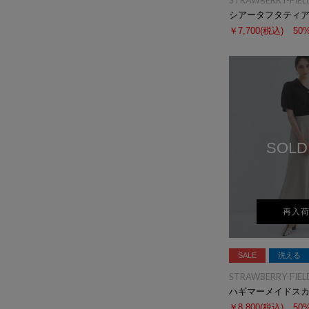
STRAWBERRY-FIEL
シアータフタティ
￥7,700
(税込)
50
SOLD
再入
SALE
洗える
STRAWBERRY-FIEL
ハギマーメイドス
￥8,800
(税込)
50