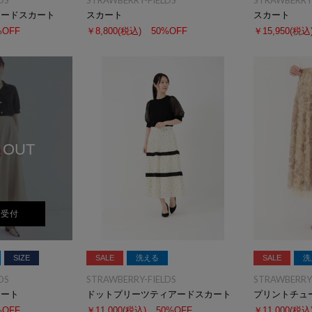
DS
STRAWBERRY-FIELDS
STRAWBERRY-
アードスカート
スカート
スカート
%OFF
￥8,800
(税込)
50%OFF
￥15,950
(税込
 OUT
荷受付
SIZE
SALE
洗える
SALE
洗
DS
STRAWBERRY-FIELDS
STRAWBERRY-
カート
ドットプリーツティアードスカート
プリントチュ
%OFF
￥11,000
(税込)
50%OFF
￥11,000
(税込