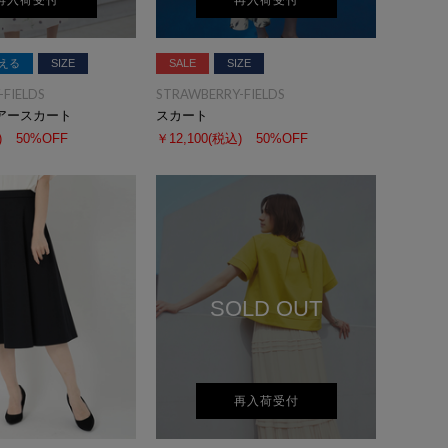
再入荷受付
再入荷受付
える
SIZE
SALE
SIZE
FIELDS
STRAWBERRY-FIELDS
アースカート
スカート
)
50%OFF
￥12,100
(税込)
50%OFF
SOLD OUT
再入荷受付