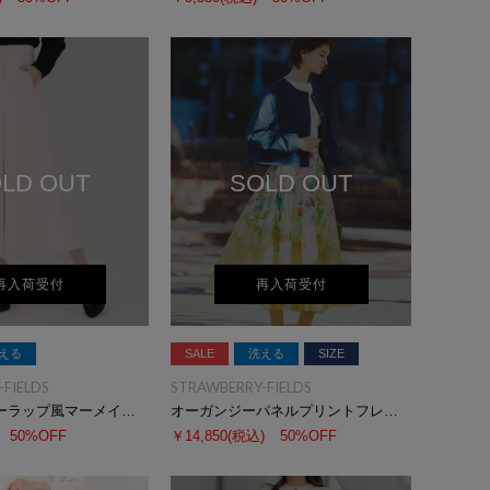
LD OUT
SOLD OUT
再入荷受付
再入荷受付
える
SALE
洗える
SIZE
FIELDS
STRAWBERRY-FIELDS
アシンメトリーラップ風マーメイドスカート
オーガンジーパネルプリントフレアースカート
50%OFF
￥14,850
(税込)
50%OFF