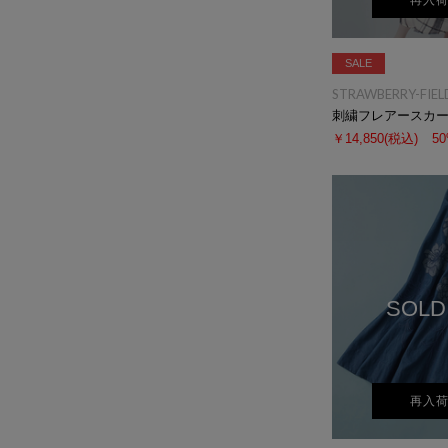
再入
SALE
STRAWBERRY-FIEL
刺繍フレアースカ
￥14,850
(税込)
5
SOLD
再入