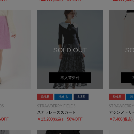
SOLD OUT
SO
再入荷受付
SALE
洗える
SIZE
SALE
洗
DS
STRAWBERRY-FIELDS
STRAWBERRY-
スカラレーススカート
%OFF
￥13,200
(税込)
50%OFF
￥7,480
(税込)