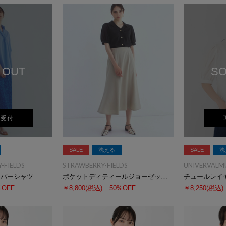
 OUT
SO
荷受付
SALE
洗える
SALE
洗
-FIELDS
STRAWBERRY-FIELDS
UNIVERVALM
ッパーシャツ
ポケットディティールジョーゼットブラウス
チュールレイ
%OFF
￥8,800
(税込)
50%OFF
￥8,250
(税込)