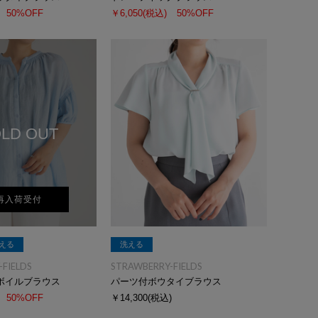
50%OFF
￥6,050
(税込)
50%OFF
LD OUT
再入荷受付
える
洗える
FIELDS
STRAWBERRY-FIELDS
ボイルブラウス
パーツ付ボウタイブラウス
50%OFF
￥14,300
(税込)