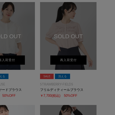
LD OUT
SOLD OUT
再入荷受付
再入荷受付
える
SALE
洗える
USE
STRAWBERRY-FIELDS
ヤードブラウス
フリルディティールブラウス
50%OFF
￥7,700
(税込)
50%OFF