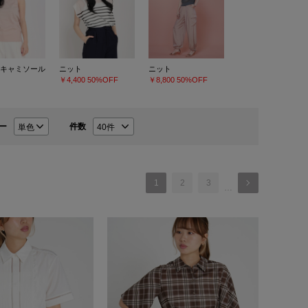
キャミソール
ニット
ニット
￥4,400
50%OFF
￥8,800
50%OFF
ー
件数
1
2
3
…