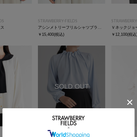
DS
STRAWBERRY-FIELDS
STRAWBERRY-
ウス
アシンメトリーフリルシャツブラウス
Ｖネックジョ
￥15,400
(税込)
￥12,100
(税込
SOLD OUT
再入荷受付
SALE
SALE