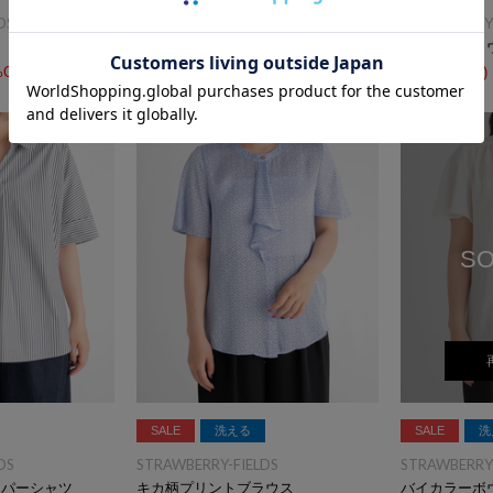
DS
STRAWBERRY-FIELDS
STRAWBERRY-
シャツ／ブラウス
シャツ／ブラ
%OFF
￥7,700
(税込)
50%OFF
￥7,700
(税込)
SO
SALE
洗える
SALE
洗
DS
STRAWBERRY-FIELDS
STRAWBERRY-
ッパーシャツ
キカ柄プリントブラウス
バイカラーボ