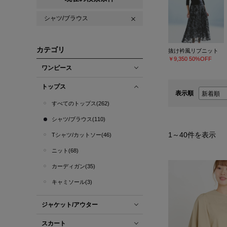
シャツ/ブラウス
カテゴリ
抜け衿風リブニット
￥9,350
50%OFF
ワンピース
トップス
表示順
すべてのトップス(262)
シャツ/ブラウス(110)
1
～
40
件を表示
Tシャツ/カットソー(46)
ニット(68)
カーディガン(35)
キャミソール(3)
ジャケット/アウター
スカート