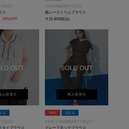
FIELDS
STRAWBERRY-FIELDS
ウス
裾レーストリムブラウス
50%OFF
￥15,400
(税込)
LD OUT
SOLD OUT
再入荷受付
再入荷受付
える
SALE
洗える
FIELDS
ICHIE STRAWBERRY-FIELDS
ウタイブラウス
ドレープネックブラウス