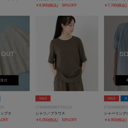
￥8,800
(税込)
50%OFF
￥7,700
(税込)
 OUT
SO
荷受付
SALE
SALE
洗
DS
STRAWBERRY-FIELDS
STRAWBERRY-
ッップス
シャツ／ブラウス
シャーリング
%OFF
￥6,050
(税込)
50%OFF
￥4,950
(税込)