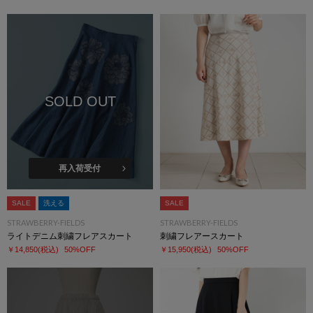
SOLD OUT
再入荷受付
SALE
洗える
SALE
STRAWBERRY-FIELDS
STRAWBERRY-FIELDS
ライトデニム刺繍フレアスカート
刺繍フレアースカート
￥14,850
(税込)
50%OFF
￥15,950
(税込)
50%OFF