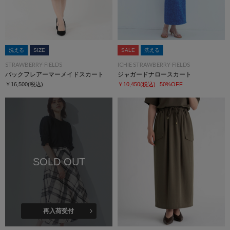
洗える
SIZE
SALE
洗える
STRAWBERRY-FIELDS
ICHIE STRAWBERRY-FIELDS
バックフレアーマーメイドスカート
ジャガードナロースカート
￥16,500
(税込)
￥10,450
(税込)
50%OFF
SOLD OUT
再入荷受付