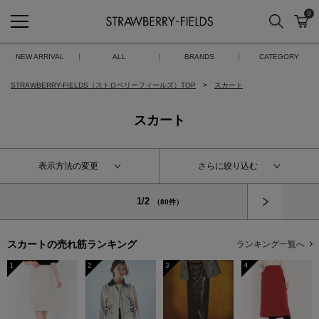
9
検索
カ
STRAWBERRY-FIELDS
NEW ARRIVAL
ALL
BRANDS
CATEGORY
STRAWBERRY-FIELDS（ストロベリーフィールズ）TOP
スカート
スカート
表示方法の変更
さらに絞り込む
次へ
1/2
（80件）
スカートの
売れ筋ランキング
ランキング一覧へ
1
2
3
4