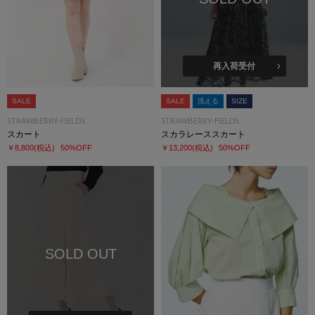
再入荷受付
SALE
SALE
洗える
SIZE
STRAWBERRY-FIELDS
STRAWBERRY-FIELDS
スカート
スカラレーススカート
￥8,800
(税込)
50%OFF
￥13,200
(税込)
50%OFF
SOLD OUT