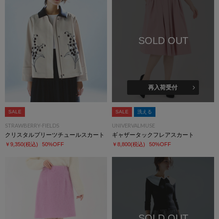
SOLD OUT
再入荷受付
SALE
SALE
洗える
STRAWBERRY-FIELDS
UNIVERVALMUSE
クリスタルプリーツチュールスカート
ギャザータックフレアスカート
￥9,350
(税込)
50%OFF
￥8,800
(税込)
50%OFF
SOLD OUT