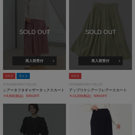
SOLD OUT
SOLD OUT
再入荷受付
再入荷受付
SALE
洗える
SALE
STRAWBERRY-FIELDS
STRAWBERRY-FIELDS
シアータフタギャザータックスカート
アップリケシアーフレアースカート
￥8,800
(税込)
50%OFF
￥13,200
(税込)
50%OFF