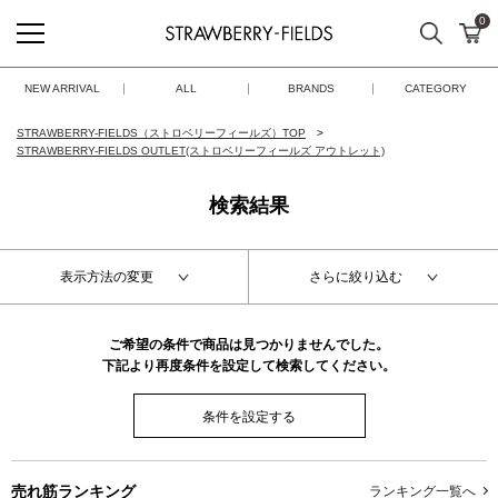
0
検索
カ
STRAWBERRY-FIELDS
NEW ARRIVAL
ALL
BRANDS
CATEGORY
STRAWBERRY-FIELDS（ストロベリーフィールズ）TOP
STRAWBERRY-FIELDS OUTLET(ストロベリーフィールズ アウトレット)
検索結果
表示方法の変更
さらに絞り込む
ご希望の条件で商品は見つかりませんでした。
下記より再度条件を設定して検索してください。
条件を設定する
売れ筋ランキング
ランキング一覧へ