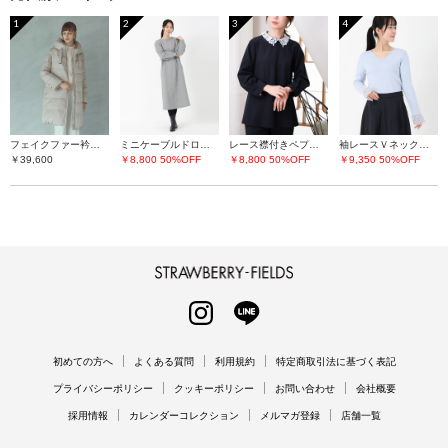
1
2
3
4
フェイクファー衿ダウンコート
ミニケーブルドロストワンピース
レース襟付きペプラムプルオーバー
袖レースＶネックニット
￥39,600
￥8,800
50%OFF
￥8,800
50%OFF
￥9,350
50%OFF
STRAWBERRY-FIELDS
INSTAGRAM
LINE
初めての方へ
よくある質問
利用規約
特定商取引法に基づく表記
プライバシーポリシー
クッキーポリシー
お問い合わせ
会社概要
採用情報
カレンダーコレクション
メルマガ登録
店舗一覧