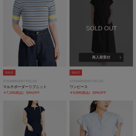
SOLD OUT
再入荷受付
SALE
SALE
STRAWBERRY-FIELDS
STRAWBERRY-FIELDS
マルチボーダーリブニット
ワンピース
￥7,150
(税込)
50%OFF
￥9,900
(税込)
50%OFF