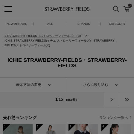
14
検索
カ
STRAWBERRY-FIELDS
NEW ARRIVAL
ALL
BRANDS
CATEGORY
STRAWBERRY-FIELDS（ストロベリーフィールズ）TOP
ICHIE STRAWBERRY-FIELDS(イチエ ストロベリーフィールズ)
|
STRAWBERRY-
FIELDS(ストロベリーフィールズ)
ICHIE STRAWBERRY-FIELDS・STRAWBERRY-
FIELDS
表示方法の変更
さらに絞り込む
次へ
1/15
（569件）
売れ筋ランキング
ランキング一覧へ
1
2
3
4