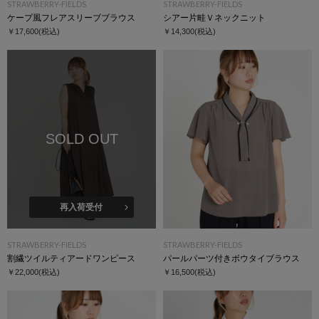
STRAWBERRY-FIELDS
STRAWBERRY-FIELDS
ケープ風フレアスリーブブラウス
シアー片畦Ｖネックニット
￥17,600
(税込)
￥14,300
(税込)
SOLD OUT
再入荷受付
STRAWBERRY-FIELDS
STRAWBERRY-FIELDS
割繊ツイルティアードワンピース
パールパーツ付きボウタイブラウス
￥22,000
(税込)
￥16,500
(税込)