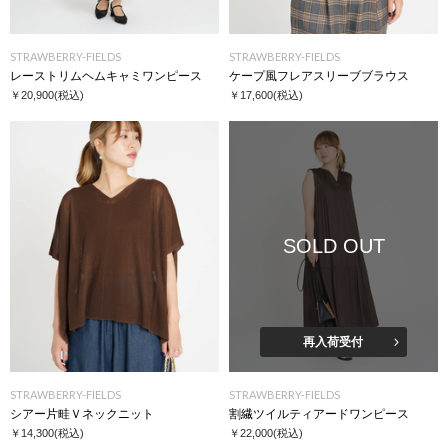
STRAWBERRY-FIELDS
STRAWBERRY-FIELDS
レーストリムヘムキャミワンピース
ケープ風フレアスリーブブラウス
￥20,900
(税込)
￥17,600
(税込)
SOLD OUT
再入荷受付
STRAWBERRY-FIELDS
STRAWBERRY-FIELDS
シアー片畦Ｖネックニット
割繊ツイルティアードワンピース
￥14,300
(税込)
￥22,000
(税込)