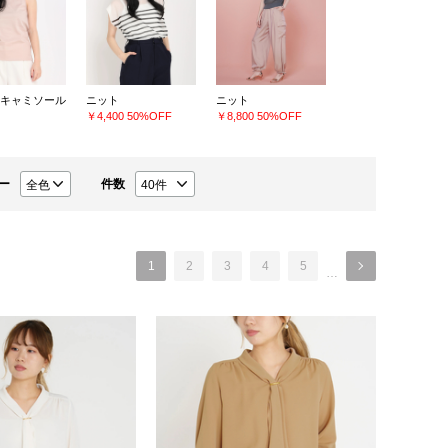
キャミソール
ニット
ニット
￥4,400
50%OFF
￥8,800
50%OFF
ー
件数
1
2
3
4
5
…