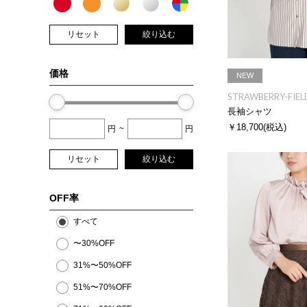
リセット
絞り込む
価格
NEW
STRAWBERRY-FIEL
長袖シャツ
￥18,700
(税込)
円
~
円
リセット
絞り込む
OFF率
すべて
〜30%OFF
31%〜50%OFF
51%〜70%OFF