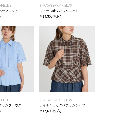
FIELDS
STRAWBERRY-FIELDS
ネックニット
シアー片畦Ｖネックニット
)
￥14,300
(税込)
FIELDS
STRAWBERRY-FIELDS
プラムブラウス
ボイルチェックペプラムシャツ
)
￥17,600
(税込)