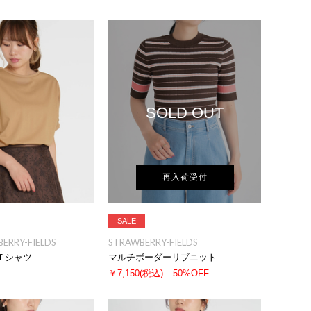
SOLD OUT
再入荷受付
SALE
BERRY-FIELDS
STRAWBERRY-FIELDS
Ｔシャツ
マルチボーダーリブニット
￥7,150
(税込)
50%OFF