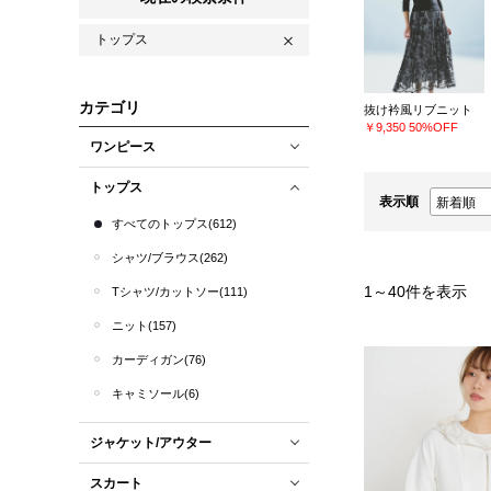
トップス
カテゴリ
抜け衿風リブニット
￥9,350
50%OFF
ワンピース
トップス
表示順
すべてのトップス(612)
シャツ/ブラウス(262)
1
～
40
件を表示
Tシャツ/カットソー(111)
ニット(157)
カーディガン(76)
キャミソール(6)
ジャケット/アウター
スカート