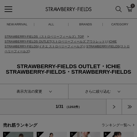
9
検索
カ
STRAWBERRY-FIELDS
NEW ARRIVAL
ALL
BRANDS
CATEGORY
STRAWBERRY-FIELDS（ストロベリーフィールズ）TOP
STRAWBERRY-FIELDS OUTLET(ストロベリーフィールズ アウトレット)
|
ICHIE
STRAWBERRY-FIELDS(イチエ ストロベリーフィールズ)
|
STRAWBERRY-FIELDS(ストロ
ベリーフィールズ)
STRAWBERRY-FIELDS OUTLET・ICHIE
STRAWBERRY-FIELDS・STRAWBERRY-FIELDS
表示方法の変更
さらに絞り込む
次へ
1/31
（1202件）
売れ筋ランキング
ランキング一覧へ
1
2
3
4