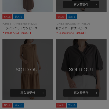
再入荷受付
SALE
洗える
SALE
洗える
ICHIE STRAWBERRY-FIELDS
ICHIE STRAWBERRY-FIELDS
Ｉラインニットワンピース
裾ティアードワンピース
￥9,900
(税込)
50%OFF
￥11,000
(税込)
50%OFF
SOLD OUT
SOLD OUT
再入荷受付
再入荷受付
SALE
洗える
SALE
洗える