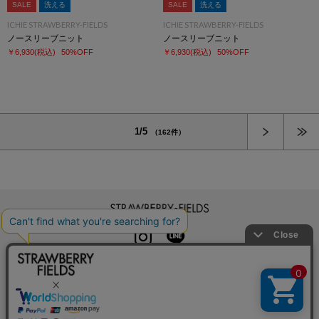
SALE
洗える
SALE
洗える
ICHIE STRAWBERRY-FIELDS
ICHIE STRAWBERRY-FIELDS
ノースリーブニット
ノースリーブニット
￥6,930
(税込)
50%OFF
￥6,930
(税込)
50%OFF
次へ
1/5
（162件）
STRAWBERRY-FIELDS
INSTAGRAM
LINE
初めての方へ
よくある質問
利用規約
特定商取引法に基づく表記
プライバシーポリシー
クッキーポリシー
お問い合わせ
会社概要
採用情報
カレンダーコレクション
メルマガ登録
店舗一覧