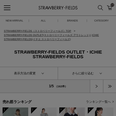
15
検索
カ
STRAWBERRY-FIELDS
NEW ARRIVAL
ALL
BRANDS
CATEGORY
STRAWBERRY-FIELDS（ストロベリーフィールズ）TOP
STRAWBERRY-FIELDS OUTLET(ストロベリーフィールズ アウトレット)
|
ICHIE
STRAWBERRY-FIELDS(イチエ ストロベリーフィールズ)
STRAWBERRY-FIELDS OUTLET・ICHIE
STRAWBERRY-FIELDS
表示方法の変更
さらに絞り込む
次へ
1/5
（162件）
売れ筋ランキング
ランキング一覧へ
1
2
3
4