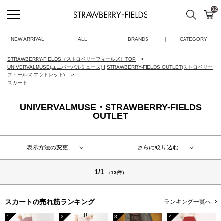
32
検索
カ
STRAWBERRY-FIELDS
NEW ARRIVAL
ALL
BRANDS
CATEGORY
STRAWBERRY-FIELDS（ストロベリーフィールズ）TOP
UNIVERVALMUSE(ユニバーバルミューズ)
|
STRAWBERRY-FIELDS OUTLET(ストロベリー
フィールズ アウトレット)
スカート
UNIVERVALMUSE・STRAWBERRY-FIELDS
OUTLET
表示方法の変更
さらに絞り込む
1/1
（13件）
スカートの
売れ筋ランキング
ランキング一覧へ
1
2
3
4