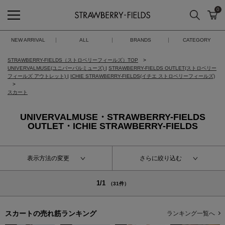
0
検索
カ
STRAWBERRY-FIELDS
NEW ARRIVAL
ALL
BRANDS
CATEGORY
STRAWBERRY-FIELDS（ストロベリーフィールズ）TOP
UNIVERVALMUSE(ユニバーバルミューズ)
|
STRAWBERRY-FIELDS OUTLET(ストロベリー
フィールズ アウトレット)
|
ICHIE STRAWBERRY-FIELDS(イチエ ストロベリーフィールズ)
スカート
UNIVERVALMUSE・STRAWBERRY-FIELDS
OUTLET・ICHIE STRAWBERRY-FIELDS
表示方法の変更
さらに絞り込む
1/1
（31件）
スカートの
売れ筋ランキング
ランキング一覧へ