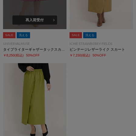
再入荷受付
SALE
洗える
SALE
洗える
UNIVERVALMUSE
ICHIE STRAWBERRY-FIELDS
タイプライターギャザータックスカート
ビンテージレザーライク スカート
￥8,250
(税込)
50%OFF
￥7,150
(税込)
50%OFF