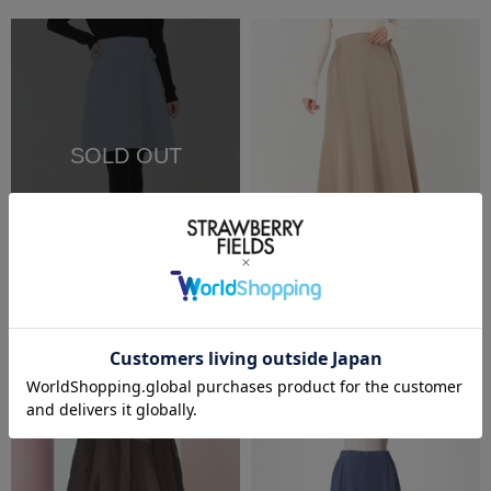
SOLD OUT
再入荷受付
SALE
SALE
洗える
UNIVERVALMUSE
ICHIE STRAWBERRY-FIELDS
リボンモチーフミニスカート
フレアーヘムナロースカート
￥9,900
(税込)
50%OFF
￥8,250
(税込)
50%OFF