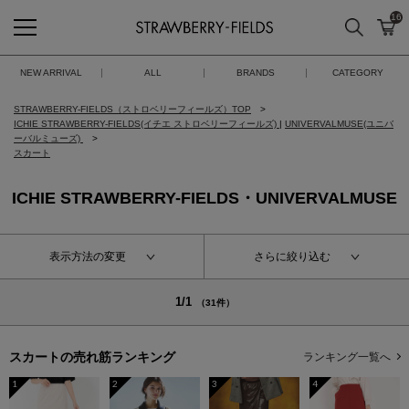
16
検索
カ
STRAWBERRY-FIELDS
NEW ARRIVAL
ALL
BRANDS
CATEGORY
STRAWBERRY-FIELDS（ストロベリーフィールズ）TOP
ICHIE STRAWBERRY-FIELDS(イチエ ストロベリーフィールズ)
|
UNIVERVALMUSE(ユニバ
ーバルミューズ)
スカート
ICHIE STRAWBERRY-FIELDS・UNIVERVALMUSE
表示方法の変更
さらに絞り込む
1/1
（31件）
スカートの
売れ筋ランキング
ランキング一覧へ
1
2
3
4