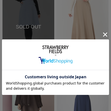
SOLD OUT
再入荷受付
SALE
SALE
洗える
UNIVERVALMUSE
ICHIE STRAWBERRY-FIELDS
リボンモチーフミニスカート
フレアーヘムナロースカート
￥9,900
(税込)
50%OFF
￥8,250
(税込)
50%OFF