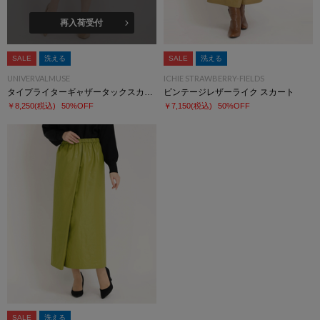
再入荷受付
SALE
洗える
SALE
洗える
UNIVERVALMUSE
ICHIE STRAWBERRY-FIELDS
タイプライターギャザータックスカート
ビンテージレザーライク スカート
￥8,250
(税込)
50%OFF
￥7,150
(税込)
50%OFF
SALE
洗える