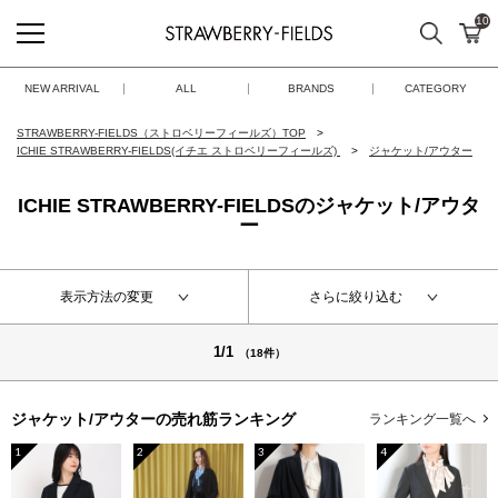
10
検索
カ
STRAWBERRY-FIELDS
NEW ARRIVAL
ALL
BRANDS
CATEGORY
STRAWBERRY-FIELDS（ストロベリーフィールズ）TOP
ICHIE STRAWBERRY-FIELDS(イチエ ストロベリーフィールズ)
ジャケット/アウター
ICHIE STRAWBERRY-FIELDSのジャケット/アウタ
ー
表示方法の変更
さらに絞り込む
1/1
（18件）
ジャケット/アウターの
売れ筋ランキング
ランキング一覧へ
1
2
3
4