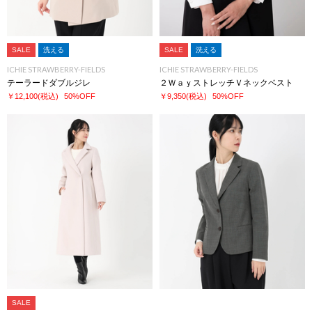
SALE
洗える
SALE
洗える
ICHIE STRAWBERRY-FIELDS
ICHIE STRAWBERRY-FIELDS
テーラードダブルジレ
２ＷａｙストレッチＶネックベスト
￥12,100
(税込)
50%OFF
￥9,350
(税込)
50%OFF
SALE