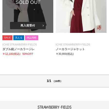
SOLD OUT
再入荷受付
SALE
洗える
雑誌掲載
ICHIE STRAWBERRY-FIELDS
ICHIE STRAWBERRY-FIELDS
ダブル釦ノーカラージレ
ノーカラージャケット
￥12,100
(税込)
50%OFF
￥30,800
(税込)
1/1
（18件）