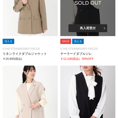
SOLD OUT
再入荷受付
洗える
SALE
洗える
ICHIE STRAWBERRY-FIELDS
ICHIE STRAWBERRY-FIELDS
リネンライクダブルジャケット
テーラードダブルジレ
￥20,900
(税込)
￥12,100
(税込)
50%OFF