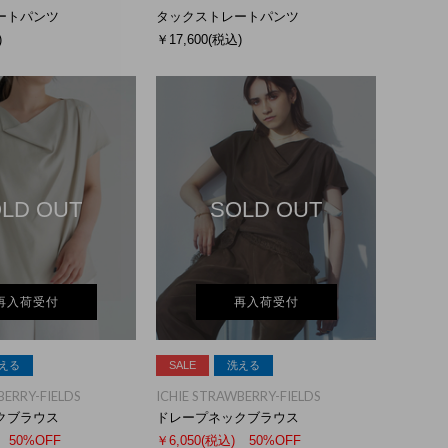
ートパンツ
タックストレートパンツ
)
￥17,600
(税込)
LD OUT
SOLD OUT
再入荷受付
再入荷受付
える
SALE
洗える
BERRY-FIELDS
ICHIE STRAWBERRY-FIELDS
クブラウス
ドレープネックブラウス
50%OFF
￥6,050
(税込)
50%OFF