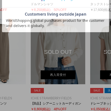
ドルマンシャツ
タックストレ
%OFF
￥8,250
(税込)
50%OFF
￥17,600
(税込
SOLD OUT
SO
再入荷受付
SALE
SALE
洗
-FIELDS
ICHIE STRAWBERRY-FIELDS
ICHIE STRAW
パンツ
【B品】シアーニットカーディガン
ドレープネッ
￥8,800
(税込)
48%OFF
￥6,050
(税込)