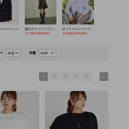
ージャケット
袖口スリットリブニット
タックストレートパンツ
￥7,700
50%OFF
￥8,800
50%OFF
ー
件数
1
2
3
4
5
…