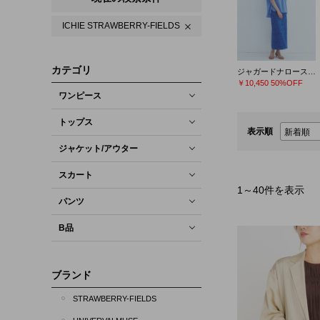
ICHIE STRAWBERRY-FIELDS
カテゴリ
ジャガードナロースカート
￥10,450
50%OFF
ワンピース
トップス
表示順
ジャケット/アウター
スカート
1
～
40
件を表示
パンツ
B品
ブランド
STRAWBERRY-FIELDS