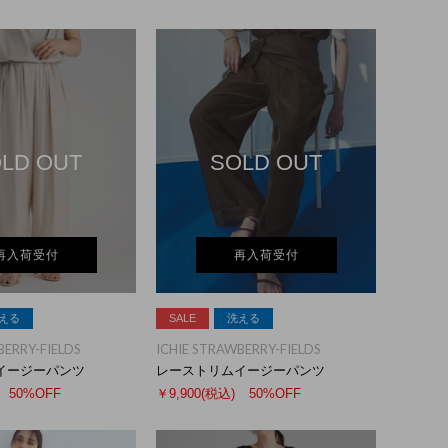
LD OUT
SOLD OUT
再入荷受付
再入荷受付
える
SALE
洗える
BERRY-FIELDS
ICHIE STRAWBERRY-FIELDS
イージーパンツ
レーストリムイージーパンツ
50%OFF
￥9,900
(税込)
50%OFF