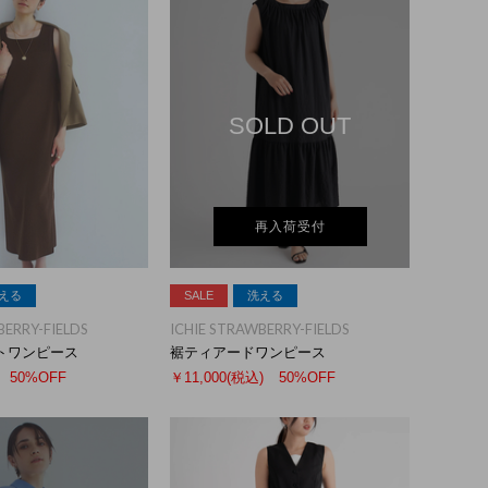
SOLD OUT
再入荷受付
える
SALE
洗える
BERRY-FIELDS
ICHIE STRAWBERRY-FIELDS
トワンピース
裾ティアードワンピース
50%OFF
￥11,000
(税込)
50%OFF