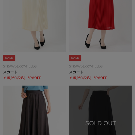
SALE
SALE
STRAWBERRY-FIELDS
STRAWBERRY-FIELDS
スカート
スカート
￥15,950
(税込)
50%OFF
￥15,950
(税込)
50%OFF
SOLD OUT