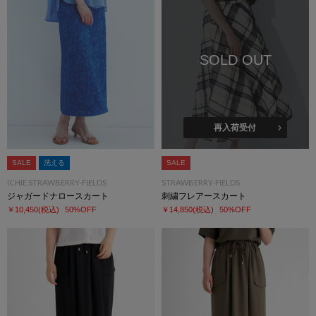
SOLD OUT
再入荷受付
SALE
洗える
SALE
ICHIE STRAWBERRY-FIELDS
STRAWBERRY-FIELDS
ジャガードナロースカート
刺繍フレアースカート
￥10,450
(税込)
50%OFF
￥14,850
(税込)
50%OFF