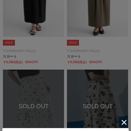
SALE
SALE
STRAWBERRY-FIELDS
STRAWBERRY-FIELDS
スカート
スカート
￥8,580
(税込)
50%OFF
￥8,580
(税込)
50%OFF
SOLD OUT
SOLD OUT