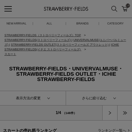
19
検索
カ
STRAWBERRY-FIELDS
NEW ARRIVAL
ALL
BRANDS
CATEGORY
STRAWBERRY-FIELDS（ストロベリーフィールズ）TOP
STRAWBERRY-FIELDS(ストロベリーフィールズ)
|
UNIVERVALMUSE(ユニバーバルミュー
ズ)
|
STRAWBERRY-FIELDS OUTLET(ストロベリーフィールズ アウトレット)
|
ICHIE
STRAWBERRY-FIELDS(イチエ ストロベリーフィールズ)
スカート
STRAWBERRY-FIELDS・UNIVERVALMUSE・
STRAWBERRY-FIELDS OUTLET・ICHIE
STRAWBERRY-FIELDS
表示方法の変更
さらに絞り込む
次へ
1/4
（148件）
スカートの
売れ筋ランキング
ランキング一覧へ