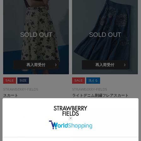
SOLD OUT
SOLD OUT
再入荷受付
再入荷受付
SALE
SIZE
SALE
洗える
STRAWBERRY-FIELDS
STRAWBERRY-FIELDS
スカート
ライトデニム刺繍フレアスカート
￥12,100
(税込)
50%OFF
￥14,850
(税込)
50%OFF