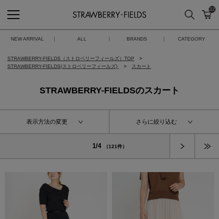
32
検索
カ
STRAWBERRY-FIELDS
NEW ARRIVAL
ALL
BRANDS
CATEGORY
STRAWBERRY-FIELDS（ストロベリーフィールズ）TOP
STRAWBERRY-FIELDS(ストロベリーフィールズ)
スカート
STRAWBERRY-FIELDSのスカート
表示方法の変更
さらに絞り込む
次へ
1/4
（121件）